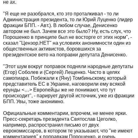
не ах.
"Я еще не разобрался, кто это проталкивал - то ли
Администрация президента, то ли Юрий Луценко (лидер
фракции БПП. - Авт.). В любом случае, Денисенко
автором не был. Зачем все это было? Ну, есть слух, что
Порошенко в принципе был не восторге от этих норм", -
сказал "Цензор.НЕТ" на условиях анонимности один из
общественных активистов, боровшихся за
президентское вето на поправки депутата Денисенко.
"Этот шум вокруг поправок подняли народные депутаты
(Егор) Соболев и (Сергей) Лещенко. Чисто в целях
самопиара. Побежали к (Яну) Томбиньскому, который
представитель ЕС в Украине, наговорили ему всякой
ерунды <…> Европейцы же не понимают, что тут
происходит", - парирует другой источник, уже из фракции
БПП. Увы, тоже анонимно.
Официальные комментарии, впрочем, не менее ярки.
Пресс-секретарь президента Святослав Цеголко,
например, распространил письмо от двух
еврокомиссаров, в котором те указывают, что "не имеют
комментариев" к поправкам Порошенко, и очень