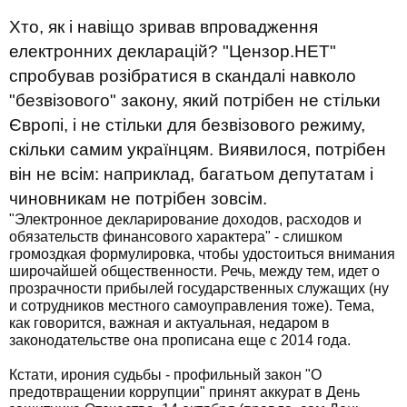
Хто, як і навіщо зривав впровадження
електронних декларацій? "Цензор.НЕТ"
спробував розібратися в скандалі навколо
"безвізового" закону, який потрібен не стільки
Європі, і не стільки для безвізового режиму,
скільки самим українцям. Виявилося, потрібен
він не всім: наприклад, багатьом депутатам і
чиновникам не потрібен зовсім.
"Электронное декларирование доходов, расходов и
обязательств финансового характера" - слишком
громоздкая формулировка, чтобы удостоиться внимания
широчайшей общественности. Речь, между тем, идет о
прозрачности прибылей государственных служащих (ну
и сотрудников местного самоуправления тоже). Тема,
как говорится, важная и актуальная, недаром в
законодательстве она прописана еще с 2014 года.
Кстати, ирония судьбы - профильный закон "О
предотвращении коррупции" принят аккурат в День