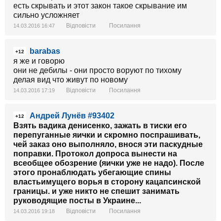
есть скрывать и этот закон такое скрывание им
сильно усложняет
Відповісти
Посилання
14.03.2016 16:47
barabas
+12
я же и говорю
они не дебилы - они просто воруют по тихому
делая вид что живут по новому
Відповісти
Посилання
14.03.2016 17:19
Андрей Лунёв #93402
+12
Взять вадика денисенко, зажать в тиски его
перепуганные яички и скромно поспрашивать,
чей заказ оно выполняло, внося эти паскудные
поправки. Протокол допроса вынести на
всеобщее обозрение (яички уже не надо). После
этого пронаблюдать убегающие спины
властьимущего ворья в сторону кацапсинской
границы. и уже никто не спешит занимать
руководящие посты в Украине...
Відповісти
Посилання
14.03.2016 19:18