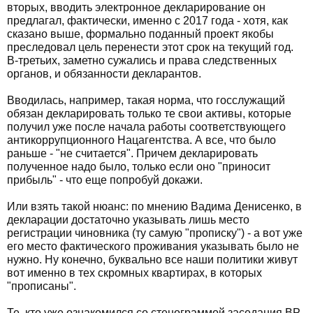
вторых, вводить электронное декларирование он
предлагал, фактически, именно с 2017 года - хотя, как
сказано выше, формально поданный проект якобы
преследовал цель перенести этот срок на текущий год.
В-третьих, заметно сужались и права следственных
органов, и обязанности декларантов.
Вводилась, например, такая норма, что госслужащий
обязан декларировать только те свои активы, которые
получил уже после начала работы соответствующего
антикоррупционного Нацагентства. А все, что было
раньше - "не считается". Причем декларировать
полученное надо было, только если оно "приносит
прибыль" - что еще попробуй докажи.
Или взять такой нюанс: по мнению Вадима Денисенко, в
декларации достаточно указывать лишь место
регистрации чиновника (ту самую "прописку") - а вот уже
его место фактического проживания указывать было не
нужно. Ну конечно, буквально все наши политики живут
вот именно в тех скромных квартирах, в которых
"прописаны".
Те, кто уже ознакомился со стенограммой заседания ВР