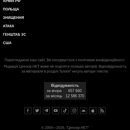
АРМІЯ РФ
ПОЛЬЩА
ЗНИЩЕННЯ
АТАКА
ГЕНШТАБ ЗС
США
Переглядаючи наш сайт, Ви погоджуєтеся з
політикою конфіденційності
.
Редакція Цензор.НЕТ може не поділяти позицію авторів. Відповідальність
за матеріали в розділі "Блоги" несуть автори текстів.
Відвідуваність
за вчора
657 660
за місяць
12 586 370
© 2004—2026, "Цензор.НЕТ"