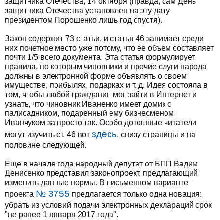
защитника Отечества, 14 октября (правда, сам День
защитника Отечества установлен на эту дату
президентом Порошенко лишь год спустя).
Закон содержит 73 статьи, и статья 46 занимает среди
них почетное место уже потому, что ее объем составляет
почти 1/5 всего документа. Эта статья формулирует
правила, по которым чиновники и прочие слуги народа
должны в электронной форме объявлять о своем
имуществе, прибылях, подарках и т. д. Идея состояла в
том, чтобы любой гражданин мог зайти в Интернет и
узнать, что чиновник Иваненко имеет домик с
палисадником, подаренный ему бизнесменом
Иванчуком за просто так. Особо дотошные читатели
здесь
могут изучить ст. 46 вот
, снизу страницы и на
половине следующей.
Еще в начале года народный депутат от БПП Вадим
Денисенко представил законопроект, предлагающий
изменить данные нормы. В письменном варианте
№ 3755
проекта
предлагается только одна новация:
убрать из условий подачи электронных деклараций срок
"не ранее 1 января 2017 года".