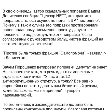
В свою очередь, автор скандальных поправок Вадим
Денисенко сообщил "Цензор.НЕТ", что практика
поправок с голоса осуществляется в ВР "постоянно".
Почему в таком случае его поправки противоречили
ранее поданному письменно проекту, депутат не
пояснил. Но подчеркнул, что эти поправки "были
согласованы с руководством большинства фракций на
соответствующих встречах".
"Против была только фракция "Самопомочи", - заявил г-
н Денисенко.
Зачем Порошенко ветировал поправки, депутат не знает.
Но склонен считать, что речь идет о саморекламе
отдельных политиков. "У нас и так 12
антикоррупционных структур, а толку? Все равно
европейцы не хотят давать нам безвизовый режим,
какие бы законы мы ни приняли", - уверен
парламентарий.
По его мнению, в законодательстве должны быть
прописаны конкретные процедуры, благодаря которым