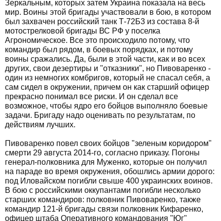
Зеркальным, которых затем Украина показала на весь
мир. Воины этой бригады участвовали в бою, в котором
был захвачен российский танк Т-72Б3 из состава 8-й
мотострелковой бригады ВС РФ у поселка
Агрономическое. Все это происходило потому, что
командир был рядом, в боевых порядках, и потому
воины сражались. Да, были в этой части, как и во всех
других, свои дезертиры и "отказники", но Пивоваренко -
один из немногих комбригов, который не спасал себя, а
сам сидел в окружении, причем он как старший офицер
прекрасно понимал все риски. И он сделал все
возможное, чтобы ядро его бойцов выполняло боевые
задачи. Бригаду надо оценивать по результатам, по
действиям лучших.
Пивоваренко повел своих бойцов "зеленым коридором"
смерти 29 августа 2014-го, согласно приказу. Погоны
генерал-полковника для Муженко, которые он получил
на параде во время окружения, обошлись армии дорого:
под Иловайском погибли свыше 400 украинских воинов.
В бою с российскими оккупантами погибли несколько
старших командиров: полковник Пивоваренко, также
командир 121-й бригады связи полковник Кифаренко,
офицер штаба Оперативного командования "Юг"