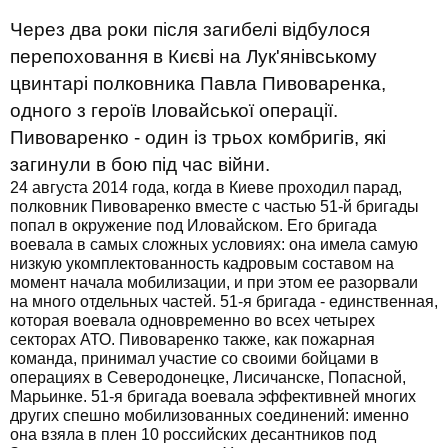
Через два роки після загибелі відбулося
перепоховання в Києві на Лук'янівському
цвинтарі полковника Павла Пивоваренка,
одного з героїв Іловайської операції.
Пивоваренко - один із трьох комбригів, які
загинули в бою під час війни.
24 августа 2014 года, когда в Киеве проходил парад,
полковник Пивоваренко вместе с частью 51-й бригады
попал в окружение под Иловайском. Его бригада
воевала в самых сложных условиях: она имела самую
низкую укомплектованность кадровым составом на
момент начала мобилизации, и при этом ее разорвали
на много отдельных частей. 51-я бригада - единственная,
которая воевала одновременно во всех четырех
секторах АТО. Пивоваренко также, как пожарная
команда, принимал участие со своими бойцами в
операциях в Северодонецке, Лисичанске, Попасной,
Марьинке. 51-я бригада воевала эффективней многих
других спешно мобилизованных соединений: именно
она взяла в плен 10 российских десантников под