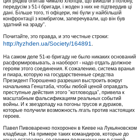
цих рядків опитав чимало хлопців, що вийшли з полону,
передусім з 51-ї бригади, і жоден з них не підтвердив ці
дані. Більше того, ті офіцери, які були у найбільшій
конфронтації з комбригом, заперечували, що він був
здатний на зраду".
Почитайте, это правда, и это честные строки:
http://tyzhden.ua/Society/164891
.
На самом деле 51-ю бригаду не было никаких оснований
расформировывать, а наоборот - надо отдать должное
героям этого соединения. К сожалению, система вранья
и пиара, которую на государственные средства
Президент Порошенко разрешил выстроить вокруг
начальника Генштаба, чтобы любой ценой оправдать
преступные действия этого "котловодца", привела к
масштабным фальсификациям реальных событий
войны. И к звездопаду на погоны трусов и дураков,
которые получили возможность лгать против настоящих
героев.
Павел Пивоваренко похоронен в Киеве на Лукьяновском
кладбище. На примере таких командиров, которые до
конца оставались со своими подчиненными в самой