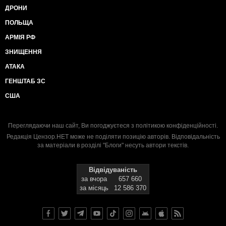
ДРОНИ
ПОЛЬЩА
АРМІЯ РФ
ЗНИЩЕННЯ
АТАКА
ГЕНШТАБ ЗС
США
Переглядаючи наш сайт, Ви погоджуєтеся з
політикою конфіденційності
.
Редакція Цензор.НЕТ може не поділяти позицію авторів. Відповідальність
за матеріали в розділі "Блоги" несуть автори текстів.
Відвідуваність
за вчора
657 660
за місяць
12 586 370