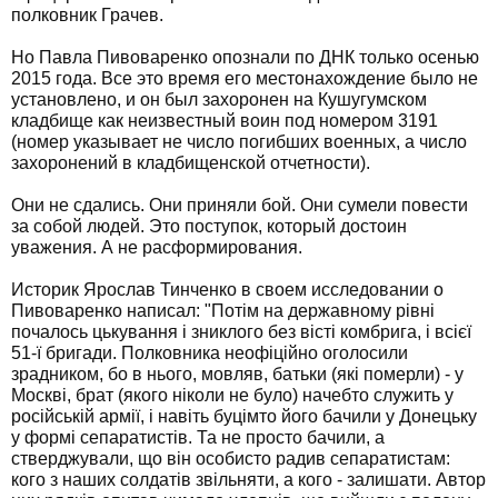
полковник Грачев.
Но Павла Пивоваренко опознали по ДНК только осенью
2015 года. Все это время его местонахождение было не
установлено, и он был захоронен на Кушугумском
кладбище как неизвестный воин под номером 3191
(номер указывает не число погибших военных, а число
захоронений в кладбищенской отчетности).
Они не сдались. Они приняли бой. Они сумели повести
за собой людей. Это поступок, который достоин
уважения. А не расформирования.
Историк Ярослав Тинченко в своем исследовании о
Пивоваренко написал: "Потім на державному рівні
почалось цькування і зниклого без вісті комбрига, і всієї
51-ї бригади. Полковника неофіційно оголосили
зрадником, бо в нього, мовляв, батьки (які померли) - у
Москві, брат (якого ніколи не було) начебто служить у
російській армії, і навіть буцімто його бачили у Донецьку
у формі сепаратистів. Та не просто бачили, а
стверджували, що він особисто радив сепаратистам:
кого з наших солдатів звільняти, а кого - залишати. Автор