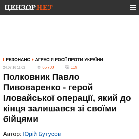
РЕЗОНАНС
АГРЕСІЯ РОСІЇ ПРОТИ УКРАЇНИ
65 703
119
24.07.16 11:02
Полковник Павло
Пивоваренко - герой
Іловайської операції, який до
кінця залишався зі своїми
бійцями
Автор:
Юрій Бутусов