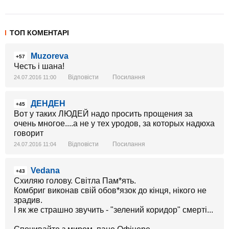
ТОП КОМЕНТАРІ
Muzoreva
+57
Честь і шана!
Відповісти
Посилання
24.07.2016 11:00
ДЕНДЕН
+45
Вот у таких ЛЮДЕЙ надо просить прощения за
очень многое....а не у тех уродов, за которых надюха
говорит
Відповісти
Посилання
24.07.2016 11:04
Vedana
+43
Cхиляю голову. Світла Пам*ять.
Комбриг виконав свій обов*язок до кінця, нікого не
зрадив.
І як же страшно звучить - "зелений коридор" смерті...