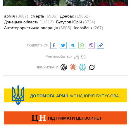
армія
(3667)
смерть
(6985)
Донбас
(19652)
Донецька область
(11613)
Бутусов Юрій
(3724)
Антитерористична операція
(6605)
Іловайськ
(267)
ПОДІЛИТИСЯ:
Мені подобається
55
ПІДСУМУВАТИ: