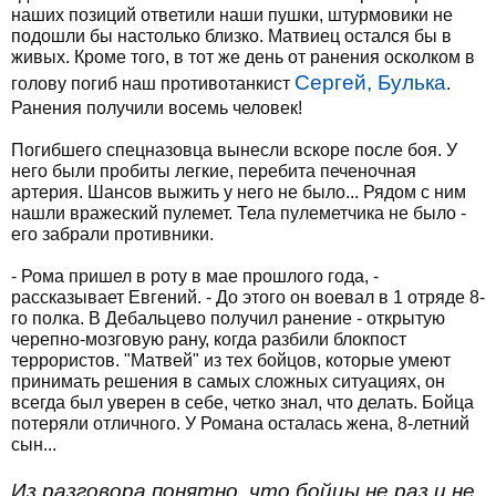
наших позиций ответили наши пушки, штурмовики не
подошли бы настолько близко. Матвиец остался бы в
живых. Кроме того, в тот же день от ранения осколком в
Сергей, Булька
голову погиб наш противотанкист
.
Ранения получили восемь человек!
Погибшего спецназовца вынесли вскоре после боя. У
него были пробиты легкие, перебита печеночная
артерия. Шансов выжить у него не было... Рядом с ним
нашли вражеский пулемет. Тела пулеметчика не было -
его забрали противники.
- Рома пришел в роту в мае прошлого года, -
рассказывает Евгений. - До этого он воевал в 1 отряде 8-
го полка. В Дебальцево получил ранение - открытую
черепно-мозговую рану, когда разбили блокпост
террористов. "Матвей" из тех бойцов, которые умеют
принимать решения в самых сложных ситуациях, он
всегда был уверен в себе, четко знал, что делать. Бойца
потеряли отличного. У Романа осталась жена, 8-летний
сын...
Из разговора понятно, что бойцы не раз и не