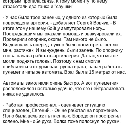
которым пропала связь. К тому моменту по нему
отработали два танка и "саушки".
- У нас было трое раненых, у одного из которых была
повреждена артерия, - добавляет Сергей Вовчук. - В
итоге этому нашему бойцу ампутировали ногу...
Пострадавшим мы оказали помощь и эвакуировали их.
Проверили опорник, окопы. Там никого не было.
Выдвинулись вперед: нужно было посмотреть, нет ли
мин, растяжек. И вынуждены были залечь. По опорнику
снова начала работать артиллерия. Да так, что мы не
могли поднять головы. Поэтому к нам смогла
приблизиться штурмовая группа врага, начал работать
пулемет и четыре автомата. Враг был в 15 метрах от нас.
Автоматы замолчали очень быстро. А вот пулеметчик
расположился настолько удачно, что его нейтрализовать
никак не удавалось.
- Работал профессионал, - оценивает ситуацию
спецназовец Евгений. - Он не работал на поражение.
Явно была цель взять пленных. Бороде он прострелил
колено. Мне - обе руки. Волка тоже полоснул по рукам.