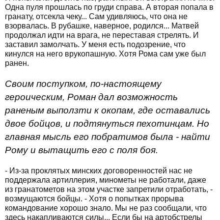
Одна пуля прошлась по груди справа. А вторая попала в
гранату, отсекла чеку... Сам удивляюсь, что она не
взорвалась. В рубашке, наверное, родился... Матвей
продолжал идти на врага, не переставая стрелять. И
заставил замолчать. У меня есть подозрение, что
кинулся на него врукопашную. Хотя Рома сам уже был
ранен.
Своим поступком, по-настоящему
героическим, Роман дал возможность
раненым выползти к окопам, где оставались
двое бойцов, и подтянуться пехотинцам. Но
главная мысль его побратимов была - найти
Рому и вытащить его с поля боя.
- Из-за проклятых минских договоренностей нас не
поддержала артиллерия, минометы не работали, даже
из гранатометов на этом участке запретили отработать, -
возмущаются бойцы. - Хотя о попытках прорыва
командование хорошо знало. Мы не раз сообщали, что
здесь накапливаются силы... Если бы на артобстрелы