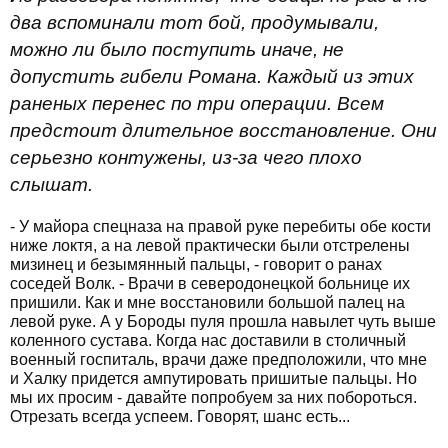
два вспоминали тот бой, продумывали,
можно ли было поступить иначе, не
допустить гибели Романа. Каждый из этих
раненых перенес по три операции. Всем
предстоит длительное восстановление. Они
серьезно контужены, из-за чего плохо
слышат.
- У майора спецназа на правой руке перебиты обе кости
ниже локтя, а на левой практически были отстрелены
мизинец и безымянный пальцы, - говорит о ранах
соседей Волк. - Врачи в северодонецкой больнице их
пришили. Как и мне восстановили большой палец на
левой руке. А у Бороды пуля прошла навылет чуть выше
коленного сустава. Когда нас доставили в столичный
военный госпиталь, врачи даже предположили, что мне
и Халку придется ампутировать пришитые пальцы. Но
мы их просим - давайте попробуем за них побороться.
Отрезать всегда успеем. Говорят, шанс есть...