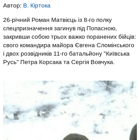
Автор:
В. Кіртока
26-річний Роман Матвієць із 8-го полку
спецпризначення загинув під Попасною,
закривши собою трьох важко поранених бійців:
свого командира майора Євгена Сломінського
і двох розвідників 11-го батальйону "Київська
Русь" Петра Корсака та Сергія Вовчука.