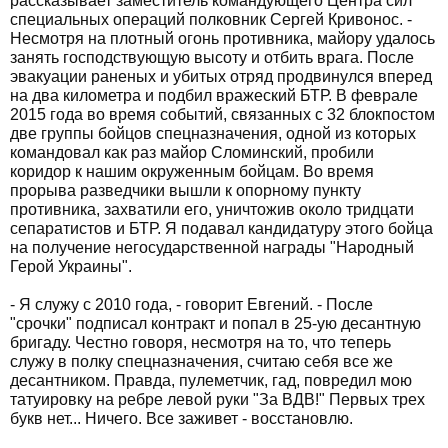
рассказывает заместитель командующего Центра сил
специальных операций полковник Сергей Кривонос. -
Несмотря на плотный огонь противника, майору удалось
занять господствующую высоту и отбить врага. После
эвакуации раненых и убитых отряд продвинулся вперед
на два километра и подбил вражеский БТР. В феврале
2015 года во время событий, связанных с 32 блокпостом
две группы бойцов спецназначения, одной из которых
командовал как раз майор Сломинский, пробили
коридор к нашим окруженным бойцам. Во время
прорыва разведчики вышли к опорному пункту
противника, захватили его, уничтожив около тридцати
сепаратистов и БТР. Я подавал кандидатуру этого бойца
на получение негосударственной награды "Народный
Герой Украины".
- Я служу с 2010 года, - говорит Евгений. - После
"срочки" подписал контракт и попал в 25-ую десантную
бригаду. Честно говоря, несмотря на то, что теперь
служу в полку спецназначения, считаю себя все же
десантником. Правда, пулеметчик, гад, повредил мою
татуировку на ребре левой руки "За ВДВ!" Первых трех
букв нет... Ничего. Все заживет - восстановлю.