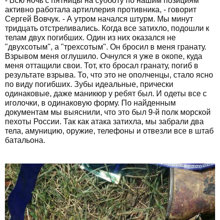
- Всю ночь с пятницы на субботу по нашим позициям
активно работала артиллерия противника, - говорит
Сергей Вовчук. - А утром начался штурм. Мы минут
тридцать отстреливались. Когда все затихло, подошли к
телам двух погибших. Один из них оказался не
"двухсотым", а "трехсотым". Он бросил в меня гранату.
Взрывом меня оглушило. Очнулся я уже в окопе, куда
меня оттащили свои. Тот, кто бросал гранату, погиб в
результате взрыва. То, что это не ополченцы, стало ясно
по виду погибших. Зубы идеальные, прически
одинаковые, даже маникюр у ребят был. И одеты все с
иголочки, в одинаковую форму. По найденным
документам мы выяснили, что это был 9-й полк морской
пехоты России. Так как атака затихла, мы забрали два
тела, амуницию, оружие, телефоны и отвезли все в штаб
батальона.