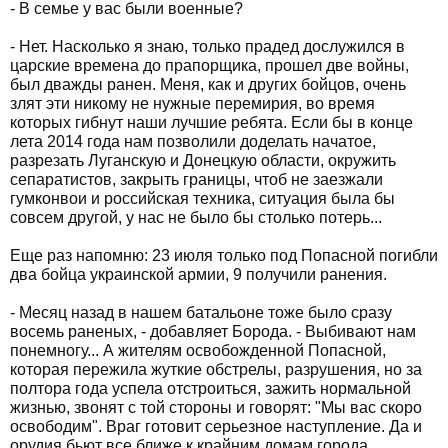
- В семье у вас были военные?
- Нет. Насколько я знаю, только прадед дослужился в
царские времена до прапорщика, прошел две войны,
был дважды ранен. Меня, как и других бойцов, очень
злят эти никому не нужные перемирия, во время
которых гибнут наши лучшие ребята. Если бы в конце
лета 2014 года нам позволили доделать начатое,
разрезать Луганскую и Донецкую области, окружить
сепаратистов, закрыть границы, чтоб не заезжали
гумконвои и российская техника, ситуация была бы
совсем другой, у нас не было бы столько потерь...
Еще раз напомню: 23 июля только под Попасной погибли
два бойца украинской армии, 9 получили ранения.
- Месяц назад в нашем батальоне тоже было сразу
восемь раненых, - добавляет Борода. - Выбивают нам
понемногу... А жителям освобожденной Попасной,
которая пережила жуткие обстрелы, разрушения, но за
полтора года успела отстроиться, зажить нормальной
жизнью, звонят с той стороны и говорят: "Мы вас скоро
освободим". Враг готовит серьезное наступление. Да и
орудия бьют все ближе к крайним домам города...