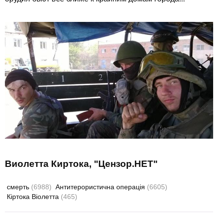
Виолетта Киртока, "Цензор.НЕТ"
смерть
(6988)
Антитерористична операція
(6605)
Кіртока Віолетта
(465)