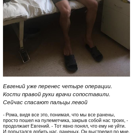
Евгений уже перенес четыре операции.
Кости правой руки врачи сопоставили.
Сейчас спасают пальцы левой
- Рома, видя все это, понимая, что мы все ранены,
просто пошел на пулеметчика, закрыв собой нас троих, -
продолжает Евгений. - Тот явно понял, что ему не уйти.
И попытался добить нас, раненых. Он выстрелил по мне.