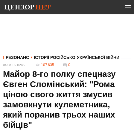
РЕЗОНАНС
ІСТОРІЇ РОСІЙСЬКО-УКРАЇНСЬКОЇ ВІЙНИ
107 635
0
04.08.16 16:45
Майор 8-го полку спецназу
Євген Сломінський: "Рома
ціною свого життя змусив
замовкнути кулеметника,
який поранив трьох наших
бійців"