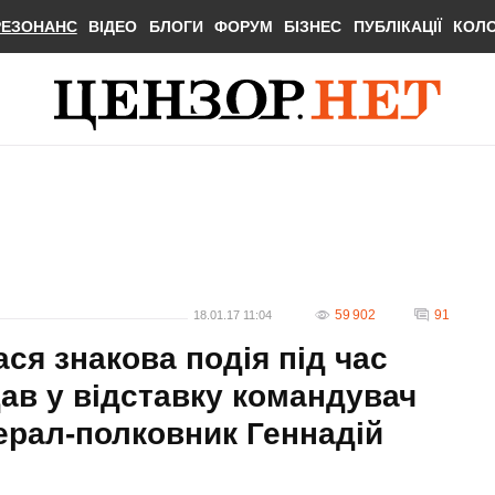
РЕЗОНАНС
ВІДЕО
БЛОГИ
ФОРУМ
БІЗНЕС
ПУБЛІКАЦІЇ
КОЛ
59 902
91
18.01.17 11:04
ася знакова подія під час
дав у відставку командувач
нерал-полковник Геннадій