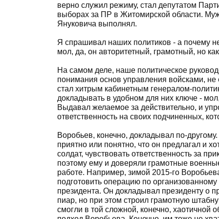
верно служил режиму, стал депутатом Парт
выборах за ПР в Житомирской области. Муже
Януковича выполнял.
Я спрашивал наших политиков - а почему н
мол, да, он авторитетный, грамотный, но к
На самом деле, наше политическое руководс
понимания основ управления войсками, не
стал хитрым кабинетным генералом-политик
докладывать в удобном для них ключе - мол,
Выдавал желаемое за действительно, и упр
ответственность на своих подчиненных, кот
Воробьев, конечно, докладывал по-другому.
приятно или понятно, что он предлагал и хо
солдат, чувствовать ответственность за пр
поэтому ему и доверяли грамотные военные
работе. Например, зимой 2015-го Воробьева
подготовить операцию по организованному
президента. Он докладывал президенту о пр
пиар, но при этом строил грамотную штабн
смогли в той сложной, конечно, хаотичной о
подход Воробьева. Конечно, им тоже не хва