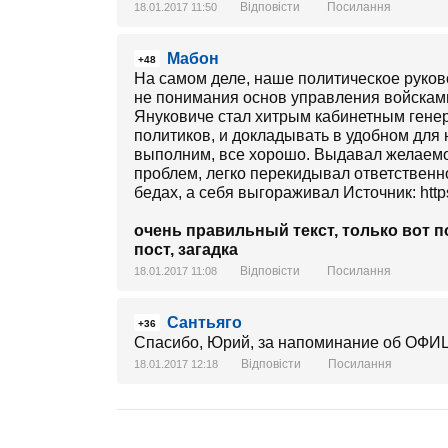
Відповісти
Посилання
18.01.2017 11:50
Мабон
+48
На самом деле, наше политическое руково
не понимания основ управления войскам
Януковиче стал хитрым кабинетным генер
политиков, и докладывать в удобном для ни
выполним, все хорошо. Выдавал желаемое
проблем, легко перекидывал ответственн
бедах, а себя выгораживал Источник: https
очень правильный текст, только вот п
пост, загадка
Відповісти
Посилання
18.01.2017 11:08
Сантьяго
+36
Спасибо, Юрий, за напоминание об ОФИЦ
Відповісти
Посилання
18.01.2017 12:18