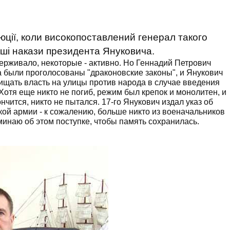
юції, коли високопоставлений генерал такого
ші накази президента Януковича.
рживало, некоторые - активно. Но Геннадий Петрович
а были проголосованы "драконовские законы", и Янукович
ищать власть на улицы против народа в случае введения
отя еще никто не погиб, режим был крепок и монолитен, и
нчится, никто не пытался. 17-го Янукович издал указ об
кой армии - к сожалению, больше никто из военачальников
инаю об этом поступке, чтобы память сохранилась.