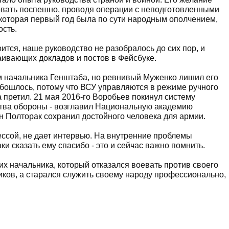
овать поспешно, проводя операции с неподготовленными
 которая первый год была по сути народным ополчением,
ость.
оится, наше руководство не разобралось до сих пор, и
ивающих докладов и постов в Фейсбуке.
 начальника Генштаба, но ревнивый Муженко лишил его
бошлось, потому что ВСУ управляются в режиме ручного
а претил. 21 мая 2016-го Воробьев покинул систему
ства обороны - возглавил Национальную академию
н Полторак сохранил достойного человека для армии.
ессой, не дает интервью. На внутренние проблемы
ки сказать ему спасибо - это и сейчас важно помнить.
х начальника, который отказался воевать против своего
иков, а старался служить своему народу профессионально,