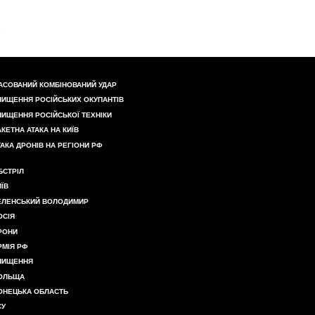
АСОВАНИЙ КОМБІНОВАНИЙ УДАР
НИЩЕННЯ РОСІЙСЬКИХ ОКУПАНТІВ
НИЩЕННЯ РОСІЙСЬКОЇ ТЕХНІКИ
АКЕТНА АТАКА НА КИЇВ
ТАКА ДРОНІВ НА РЕГІОНИ РФ
БСТРІЛ
ИЇВ
ЕЛЕНСЬКИЙ ВОЛОДИМИР
ОСІЯ
РОНИ
РМІЯ РФ
НИЩЕННЯ
ОЛЬЩА
ОНЕЦЬКА ОБЛАСТЬ
СУ