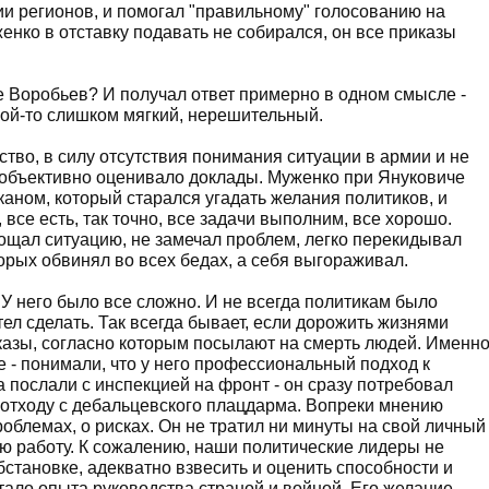
ии регионов, и помогал "правильному" голосованию на
нко в отставку подавать не собирался, он все приказы
е Воробьев? И получал ответ примерно в одном смысле -
акой-то слишком мягкий, нерешительный.
тво, в силу отсутствия понимания ситуации в армии и не
 объективно оценивало доклады. Муженко при Януковиче
аном, который старался угадать желания политиков, и
 все есть, так точно, все задачи выполним, все хорошо.
ощал ситуацию, не замечал проблем, легко перекидывал
орых обвинял во всех бедах, а себя выгораживал.
 У него было все сложно. И не всегда политикам было
тел сделать. Так всегда бывает, если дорожить жизнями
иказы, согласно которым посылают на смерть людей. Именн
 - понимали, что у него профессиональный подход к
 послали с инспекцией на фронт - он сразу потребовал
 отходу с дебальцевского плацдарма. Вопреки мнению
облемах, о рисках. Он не тратил ни минуты на свой личный
ую работу. К сожалению, наши политические лидеры не
бстановке, адекватно взвесить и оценить способности и
тало опыта руководства страной и войной. Его желание