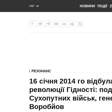
НОВИНИ
ПОДІЇ
УКР
ENG
РУС
РЕЗОНАНС
16 січня 2014 го відбул
революції Гідності: по
Сухопутних військ, ге
Воробйов