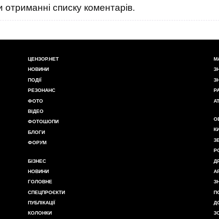
 отриманні списку коментарів.
ЦЕНЗОР.НЕТ
М
НОВИНИ
З
ПОДІЇ
З
РЕЗОНАНС
Р
ФОТО
А
ВІДЕО
О
ФОТОШОПИ
К
БЛОГИ
З
ФОРУМ
Р
БІЗНЕС
Д
НОВИНИ
А
ГОЛОВНЕ
З
СПЕЦПРОЄКТИ
П
ПУБЛІКАЦІЇ
Д
КОЛОНКИ
З