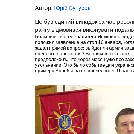
Автор:
Юрій Бутусов
Це був єдиний випадок за час револ
рангу відмовився виконувати подаль
Большинство генералитета Януковича подде
положил заявление на стол 16 января, когд
задал прямой вопрос: выйдет ли армия защ
военного положения? Воробьев отказался. Х
предположить, что через месяц уже все зако
увольнении. Это было событие для украинс
примеру Воробьева не последовал. Я напом