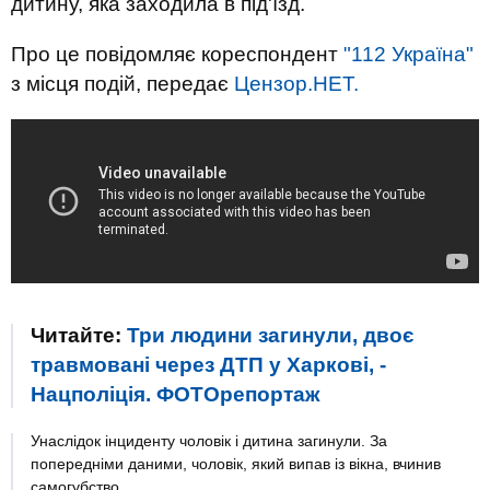
дитину, яка заходила в під'їзд.
Про це повідомляє кореспондент
"112 Україна"
з місця подій, передає
Цензор.НЕТ.
Читайте:
Три людини загинули, двоє
травмовані через ДТП у Харкові, -
Нацполіція. ФОТОрепортаж
Унаслідок інциденту чоловік і дитина загинули. За
попередніми даними, чоловік, який випав із вікна, вчинив
самогубство.