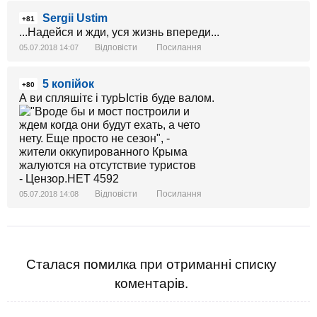
Sergii Ustim
+81
...Надейся и жди, уся жизнь впереди...
Відповісти
Посилання
05.07.2018 14:07
5 копійок
+80
А ви спляшітє і турЬІстів буде валом.
Відповісти
Посилання
05.07.2018 14:08
Сталася помилка при отриманні списку
коментарів.