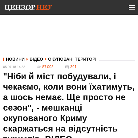
НОВИНИ
ВІДЕО
ОКУПОВАНІ ТЕРИТОРІЇ
87 003
391
05.07.18 14:33
"Ніби й міст побудували, і
чекаємо, коли вони їхатимуть,
а шось немає. Ще просто не
сезон", - мешканці
окупованого Криму
скаржаться на відсутність