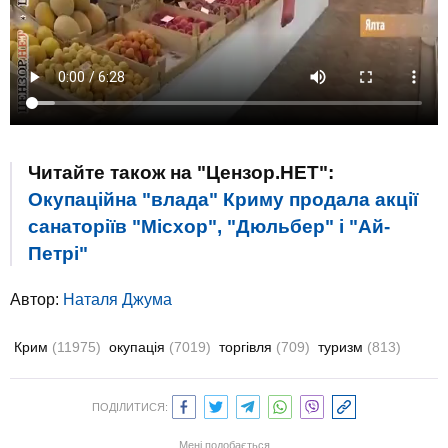
Читайте також на "Цензор.НЕТ":
Окупаційна "влада" Криму продала акції
санаторіїв "Місхор", "Дюльбер" і "Ай-
Петрі"
Автор:
Наталя Джума
Крим
(11975)
окупація
(7019)
торгівля
(709)
туризм
(813)
ПОДІЛИТИСЯ:
Мені подобається