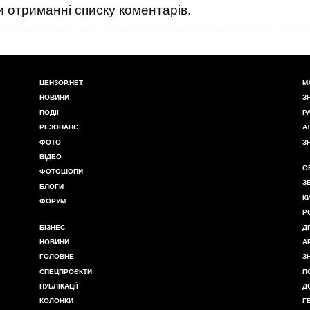
 отриманні списку коментарів.
ЦЕНЗОР.НЕТ
М
НОВИНИ
З
ПОДІЇ
Р
РЕЗОНАНС
А
ФОТО
З
ВІДЕО
О
ФОТОШОПИ
З
БЛОГИ
К
ФОРУМ
Р
БІЗНЕС
Д
НОВИНИ
А
ГОЛОВНЕ
З
СПЕЦПРОЄКТИ
П
ПУБЛІКАЦІЇ
Д
КОЛОНКИ
Г