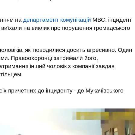
анням на
департамент комунікацій
МВС, інцидент
ні виїхали на виклик про порушення громадського
чоловіків, які поводилися досить агресивно. Один
ами. Правоохоронці затримали його,
атримання інший чоловік з компанії завдав
тільцем.
сіх причетних до інциденту - до Мукачівського