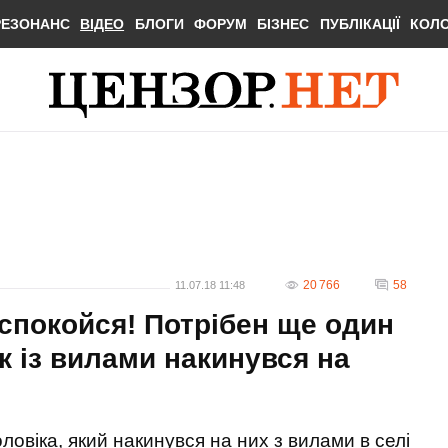
РЕЗОНАНС
ВІДЕО
БЛОГИ
ФОРУМ
БІЗНЕС
ПУБЛІКАЦІЇ
КОЛ
20 766
58
11.07.18 11:48
аспокойся! Потрібен ще один
ік із вилами накинувся на
ловіка, який накинувся на них з вилами в селі