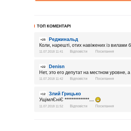
ТОП КОМЕНТАРІ
Реджинальд
+25
Коли, нарешті, отих навіжених із вилами 
Відповісти
Посилання
11.07.2018 11:41
Denisn
+22
Нет, это его депутат на местном уровне, 
Відповісти
Посилання
11.07.2018 11:42
Злий Грицько
+12
УщімлЄніЄ **************....
Відповісти
Посилання
11.07.2018 11:52