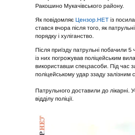
Ракошино Мукачівського району.
Як повідомляє
Цензор.НЕТ
із посил
стався вчора після того, як патруль
порядку і хуліганство.
Після приїзду патрульні побачили 5 
із них погрожував поліцейським вил
використавши спецзасоби. Під час з
поліцейському удар ззаду залізним с
Патрульного доставили до лікарні. У
відділу поліції.