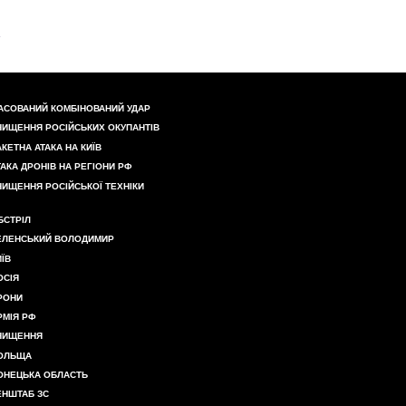
АСОВАНИЙ КОМБІНОВАНИЙ УДАР
НИЩЕННЯ РОСІЙСЬКИХ ОКУПАНТІВ
АКЕТНА АТАКА НА КИЇВ
ТАКА ДРОНІВ НА РЕГІОНИ РФ
НИЩЕННЯ РОСІЙСЬКОЇ ТЕХНІКИ
БСТРІЛ
ЕЛЕНСЬКИЙ ВОЛОДИМИР
ИЇВ
ОСІЯ
РОНИ
РМІЯ РФ
НИЩЕННЯ
ОЛЬЩА
ОНЕЦЬКА ОБЛАСТЬ
ЕНШТАБ ЗС