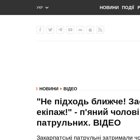
НОВИНИ
ПОДІЇ
УКР
ENG
РУС
НОВИНИ
ВІДЕО
"Не підходь ближче! З
екіпаж!" - п'яний чолов
патрульних. ВIДЕО
Закарпатські патрульні затримали чо