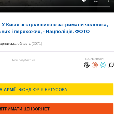
:
У Києві зі стріляниною затримали чоловіка,
них і перехожих, - Нацполіція. ФОТО
арпатська область
(2071)
ПІДСУМУВАТИ:
Мені подобається