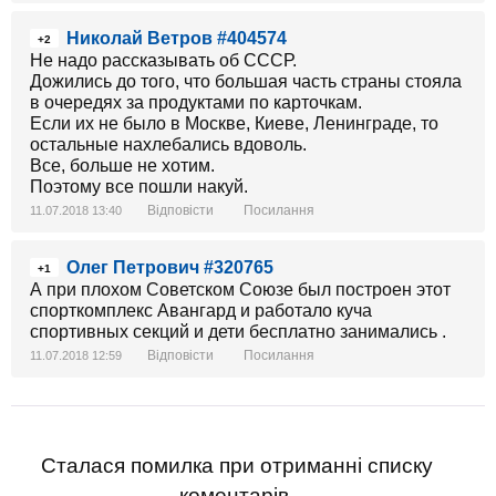
Николай Ветров #404574
+2
Не надо рассказывать об СССР.
Дожились до того, что большая часть страны стояла
в очередях за продуктами по карточкам.
Если их не было в Москве, Киеве, Ленинграде, то
остальные нахлебались вдоволь.
Все, больше не хотим.
Поэтому все пошли накуй.
Відповісти
Посилання
11.07.2018 13:40
Олег Петрович #320765
+1
А при плохом Советском Союзе был построен этот
спорткомплекс Авангард и работало куча
спортивных секций и дети бесплатно занимались .
Відповісти
Посилання
11.07.2018 12:59
Сталася помилка при отриманні списку
коментарів.