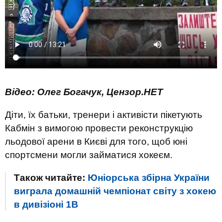
Відео: Олег Богачук, Цензор.НЕТ
Діти, їх батьки, тренери і активісти пікетують
Кабмін з вимогою провести реконструкцію
льодової арени в Києві для того, щоб юні
спортсмени могли займатися хокеєм.
Також читайте:
Юніорська збірна України
виграла домашній чемпіонат світу з хокею
в дивізіоні 1В