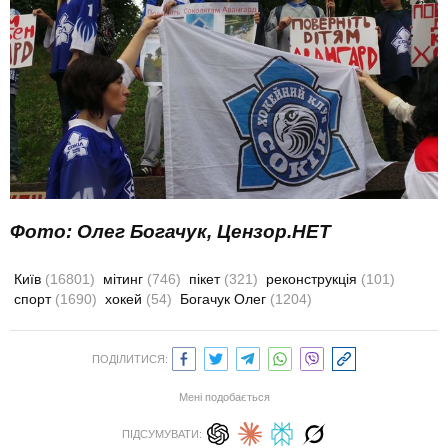
Фото: Олег Богачук, Цензор.НЕТ
Київ
(16801)
мітинг
(746)
пікет
(321)
реконструкція
(101)
спорт
(1690)
хокей
(54)
Богачук Олег
(1204)
ПОДІЛИТИСЯ:
Мені подобається
ПІДСУМУВАТИ: