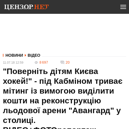
НОВИНИ
ВІДЕО
8 697
20
11.07.18 12:59
"Поверніть дітям Києва
хокей!" - під Кабміном триває
мітинг із вимогою виділити
кошти на реконструкцію
льодової арени "Авангард" у
столиці.