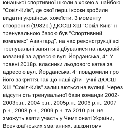
юнацької спортивної школи з хокею з шайбою
"Сокіл-Київ", де свої перші кроки зробили
видатні українські хокеїсти. З моменту
створення (1982р.) ДЮСШ ХШ "Сокіл-Київ" її
тренувальною базою був "Спортивний
комплекс" Авангард", на час реконструкції всі
тренувальні заняття відбувалися на льодовій
ковзанці за адресою вул. Йорданська, 4г. У
травні 2018р. власники льодового катка за
адресою вул. Йорданська, 4г повідомили про
його закриття.Так що наші діти - учні ДЮСШ
ХШ "Сокіл-Київ" залишаються на вулиці. Через
відсутність тренувальної бази команди 2002-
2003р.н., 2004 р.н., 2005р.н., 2006 р.н., 2007
р.н., 2008 р.н., 2009 р.н. та 2010 р.н. не
зможуть взяти участь у Чемпіонаті України,
Всеукраїнських змаганнях, відкритому