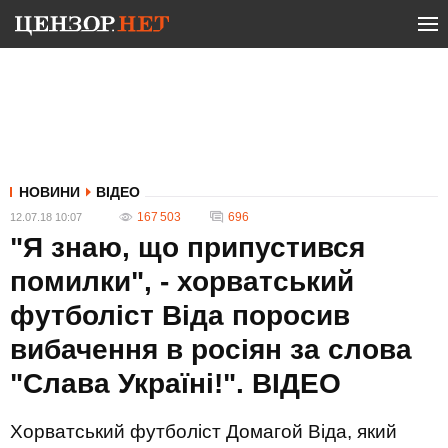
НОВИНИ
ВІДЕО
167 503
696
12.07.18 10:07
"Я знаю, що припустився
помилки", - хорватський
футболіст Віда поросив
вибачення в росіян за слова
"Слава Україні!". ВIДЕО
Хорватський футболіст Домагой Віда, який