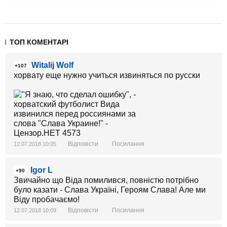
ТОП КОМЕНТАРІ
Witalij Wolf
+107
хорвату еще нужно учиться извиняться по русски
Відповісти
Посилання
12.07.2018 10:05
Igor L
+90
Звичайно що Віда помилився, повністю потрібно
було казати - Слава Україні, Героям Слава! Але ми
Віду пробачаємо!
Відповісти
Посилання
12.07.2018 10:09