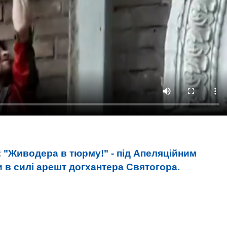
:
"Живодера в тюрму!" - під Апеляційним
 в силі арешт догхантера Святогора.