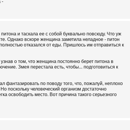
итона и таскала ее с собой буквально повсюду. Что уж
есте. Однако вскоре женщина заметила неладное - питон
 полностью отказался от еды. Пришлось им отправиться к
 узнав о том, что женщина постоянно берет питона в
чение. Змея перестала есть, чтобы... подготовиться к
ал фантазировать по поводу того, что, пожалуй, неплохо
 Но поскольку человеческий организм достаточно
ка освободить место. Вот причина такого серьезного