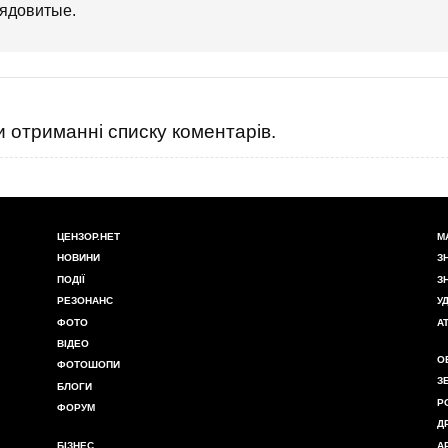
 ядовитые.
 отриманні списку коментарів.
ЦЕНЗОР.НЕТ
М
НОВИНИ
З
ПОДІЇ
З
РЕЗОНАНС
У
ФОТО
А
ВІДЕО
О
ФОТОШОПИ
З
БЛОГИ
Р
ФОРУМ
Д
БІЗНЕС
А