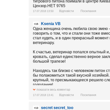
Відповісти
Посилання
17.07.2018 13:50
Ksenia VB
+15
Одна женщина очень любила свою змею - п
говорить о том, что и спали они тоже вм
стал худеть, и в один прекрасный момент
ветеринару.
К счастью, ветеринар попался опытный и,
кровать, сделал единственно верное заклю
большой трапезе!
Находясь так близко с человеком питон ст
бы полакомиться такой вкусной хозяйкой.
крупный, то пресмыкающееся решило слег
голодания!
показати весь коментар
Відповісти
Посилання
17.07.2018 13:41
secret secret_too
+13