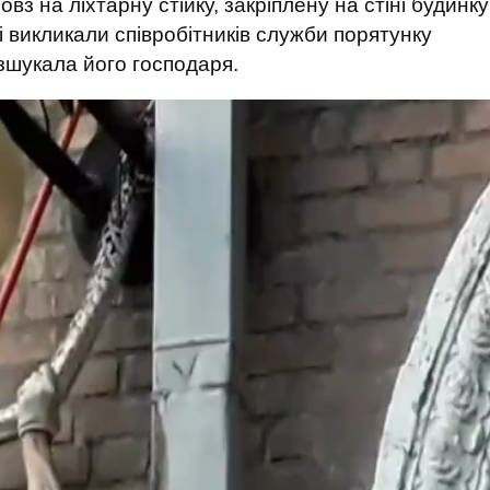
овз на ліхтарну стійку, закріплену на стіні будинку
 викликали співробітників служби порятунку
розшукала його господаря.