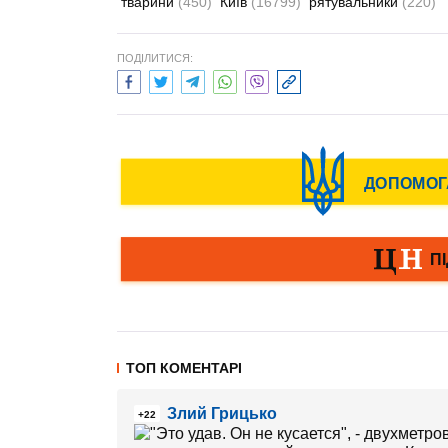
тварини
(450)
Київ
(16799)
рятувальники
(220)
ПОДІЛИТИСЯ:
ТОП КОМЕНТАРІ
Злий Грицько
+22