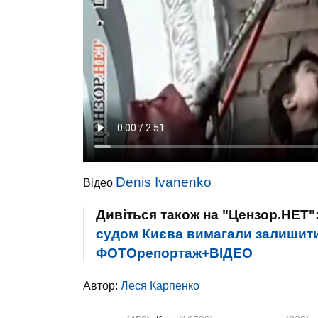
Denis Ivanenko
Відео
Дивіться також на "Цензор.НЕТ"
судом Києва вимагали залишити
ФОТОрепортаж+ВІДЕО
Автор:
Леся Карпенко