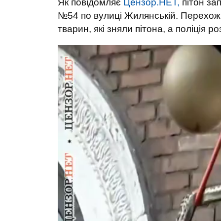
Як повідомляє
Цензор.НЕТ,
пітон зап
№54 по вулиці Жилянській. Перехожі
тварин, які зняли пітона, а поліція 