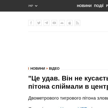
НОВИНИ
ПОДІЇ
УКР
ENG
РУС
НОВИНИ
ВІДЕО
"Це удав. Він не кусає
пітона спіймали в цент
Двометрового тигрового пітона злови