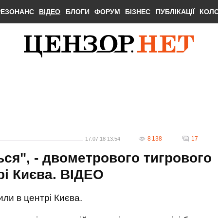
РЕЗОНАНС
ВІДЕО
БЛОГИ
ФОРУМ
БІЗНЕС
ПУБЛІКАЦІЇ
КОЛ
8 138
17
17.07.18 13:54
ться", - двометрового тигрового
рі Києва. ВIДЕО
ли в центрі Києва.