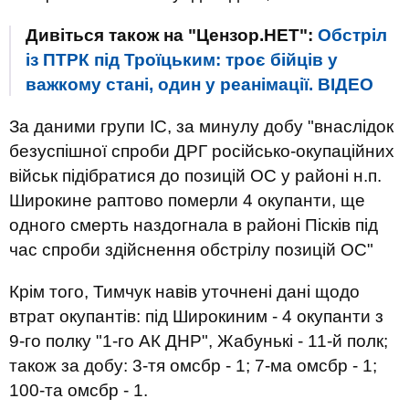
Дивіться також на "Цензор.НЕТ":
Обстріл
із ПТРК під Троїцьким: троє бійців у
важкому стані, один у реанімації. ВIДЕО
За даними групи ІС, за минулу добу "внаслідок
безуспішної спроби ДРГ російсько-окупаційних
військ підібратися до позицій ОС у районі н.п.
Широкине раптово померли 4 окупанти, ще
одного смерть наздогнала в районі Пісків під
час спроби здійснення обстрілу позицій ОС"
Крім того, Тимчук навів уточнені дані щодо
втрат окупантів: під Широкиним - 4 окупанти з
9-го полку "1-го АК ДНР", Жабунькі - 11-й полк;
також за добу: 3-тя омсбр - 1; 7-ма омсбр - 1;
100-та омсбр - 1.