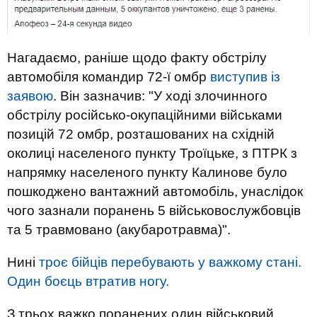
Нагадаємо, раніше щодо факту обстрілу
автомобіля командир 72-ї омбр
виступив із
заявою
. Він зазначив: "У ході злочинного
обстрілу російсько-окупаційними військами
позицій 72 омбр, розташованих на східній
околиці населеного пункту Троїцьке, з ПТРК з
напрямку населеного пункту Калинове було
пошкоджено вантажний автомобіль, унаслідок
чого зазнали поранень 5 військовослужбовців
та 5 травмовано (акубаротравма)".
Нині
троє бійців перебувають у важкому стані.
Один боєць втратив ногу.
З трьох важко поранених один військовий