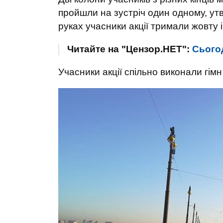
пройшли на зустріч один одному, ут
руках учасники акції тримали жовту і
Читайте на "Цензор.НЕТ":
Сьогод
Учасники акції спільно виконали гімн У