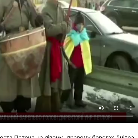
 моста Патона на лівому і правому берегах Дніпра