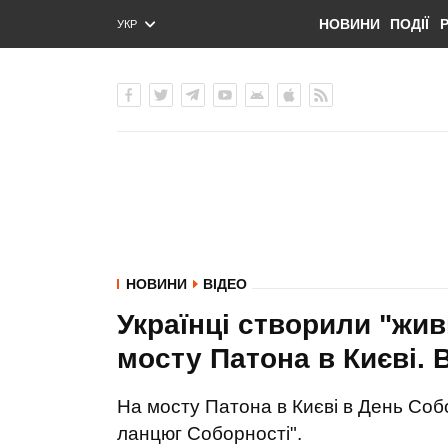
НОВИНИ
ПОДІЇ
УКР
ENG
РУС
НОВИНИ
ВІДЕО
Українці створили "жи
мосту Патона в Києві
На мосту Патона в Києві в День Соб
ланцюг Соборності".