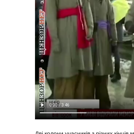
Дві колони учасників з різних кінців