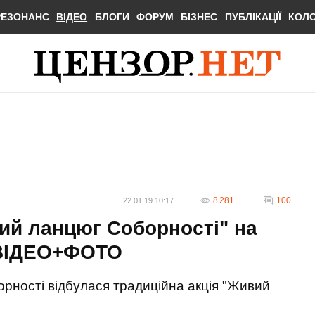
РЕЗОНАНС
ВІДЕО
БЛОГИ
ФОРУМ
БІЗНЕС
ПУБЛІКАЦІЇ
КОЛ
8 281
100
22.01.19 10:17
вий ланцюг Соборності" на
. ВІДЕО+ФОТО
орності відбулася традиційна акція "Живий