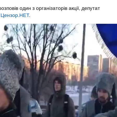
озповів один з організаторів акції, депутат
є
Цензор.НЕТ
.