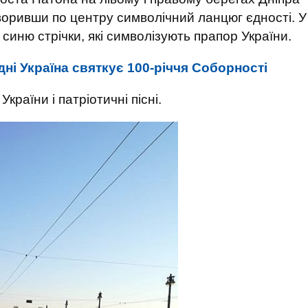
воривши по центру символічний ланцюг єдності. У
 синю стрічки, які символізують прапор України.
ні Україна святкує 100-річчя Соборності
країни і патріотичні пісні.