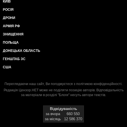
КИЇВ
РОСІЯ
ДРОНИ
АРМІЯ РФ
ЗНИЩЕННЯ
ПОЛЬЩА
ДОНЕЦЬКА ОБЛАСТЬ
ГЕНШТАБ ЗС
США
Переглядаючи наш сайт, Ви погоджуєтеся з
політикою конфіденційності
.
Редакція Цензор.НЕТ може не поділяти позицію авторів. Відповідальність
за матеріали в розділі "Блоги" несуть автори текстів.
Відвідуваність
за вчора
660 550
за місяць
12 586 370