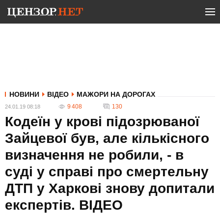
НОВИНИ
ВІДЕО
МАЖОРИ НА ДОРОГАХ
9 408
130
24.01.19 08:18
Кодеїн у крові підозрюваної
Зайцевої був, але кількісного
визначення не робили, - в
суді у справі про смертельну
ДТП у Харкові знову допитали
експертів. ВIДЕО