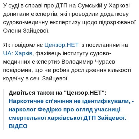
У суді в справі про ДТП на Сумській у Харкові
допитали експертів, які проводили додаткову
судово-медичну експертизу щодо підозрюваної
Олени Зайцевої.
Як повідомляє
Цензор.НЕТ
із посиланням на
UA: Харків
, фахівець інституту судово-
медичних експертиз Володимир Чураєв
повідомив, що не робив дослідження кількості
кодеїну в сечі Зайцевої.
Дивіться також на "Цензор.НЕТ":
Наркотичне сп'яніння не ідентифікували, -
нарколог Федірко про огляд учасниці
смертельної харківської ДТП Зайцевої.
ВIДЕО