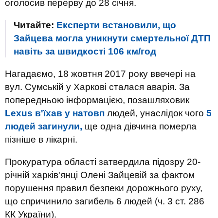
оголосив перерву до 28 січня.
Читайте:
Експерти встановили, що
Зайцева могла уникнути смертельної ДТП
навіть за швидкості 106 км/год
Нагадаємо, 18 жовтня 2017 року ввечері на
вул. Сумській у Харкові сталася аварія. За
попередньою інформацією, позашляховик
Lexus в'їхав у натовп
людей, унаслідок чого
5
людей загинули,
ще одна дівчина померла
пізніше в лікарні.
Прокуратура області затвердила підозру 20-
річній харків'янці Олені Зайцевій за фактом
порушення правил безпеки дорожнього руху,
що спричинило загибель 6 людей (ч. 3 ст. 286
КК України).