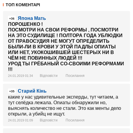
ТОП КОМЕНТАРІ
Япона Мать
+36
ПОРОШЕНКО !
ПОСМОТРИ НА СВОИ РЕФОРМЫ , ПОСМОТРИ
НА ЭТО СУДИЛИЩЕ ! ПОЛТОРА ГОДА УБЛЮДКИ
ОТ ПРАВОСУДИЯ НЕ МОГУТ ОПРЕДЕЛИТЬ
БЫЛИ-ЛИ В КРОВИ У ЭТОЙ ПАДЛЫ ОПИАТЫ
ИЛИ НЕТ, УКОКОШИВШЕЙ ШЕСТЕРЫХ НИ В
ЧЁМ НЕ ПОВИННЫХ ЛЮДЕЙ !!!
УРОД ТЫ ГРЁБАНЫЙ СО-СВОИМИ РЕФОРМАМИ
!!!
Відповісти
Посилання
24.01.2019 01:34
Cтарий Кінь
+35
какие у нас удивительные эксперды, тут читаем, а
тут селёдка лежала. Опиаты обнаружили но,
выяснять количество не стали. Это как менты дело
открыли, а убийц не ищут.
Відповісти
Посилання
24.01.2019 01:09