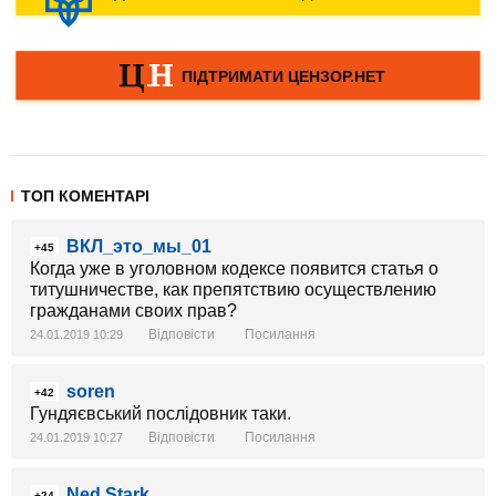
ТОП КОМЕНТАРІ
ВКЛ_это_мы_01
+45
Когда уже в уголовном кодексе появится статья о
титушничестве, как препятствию осуществлению
гражданами своих прав?
Відповісти
Посилання
24.01.2019 10:29
soren
+42
Гундяєвський послідовник таки.
Відповісти
Посилання
24.01.2019 10:27
Ned Stark
+24