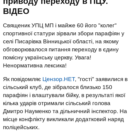
приводу переходу в ПЦУ.
ВIДЕО
Священик УПЦ МП і майже 60 його "колег"
спортивної статури зірвали збори парафіян у
селі Писарівка Вінницької області, на якому
обговорювалося питання переходу в єдину
помісну українську церкву. Увага!
Ненормативна лексика!
Як повідомляє
Цензор.НЕТ
, "гості" заявилися в
сільський клуб, де зібралося близько 150
парафіян і влаштували бійку, в результаті якої
кілька ударів отримали сільський голова
Дмитро Науменко та дільничний інспектор. На
місце конфлікту викликали додатковий наряд
поліцейських.