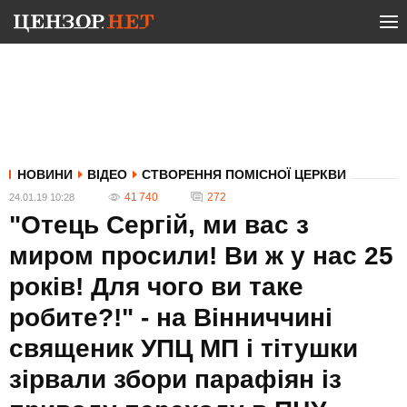
НОВИНИ
ВІДЕО
СТВОРЕННЯ ПОМІСНОЇ ЦЕРКВИ
41 740
272
24.01.19 10:28
"Отець Сергій, ми вас з
миром просили! Ви ж у нас 25
років! Для чого ви таке
робите?!" - на Вінниччині
священик УПЦ МП і тітушки
зірвали збори парафіян із