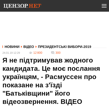
НОВИНИ
ВІДЕО
ПРЕЗИДЕНТСЬКІ ВИБОРИ-2019
12 800
300
24.01.19 12:29
Я не підтримував жодного
кандидата. Це моє послання
українцям, - Расмуссен про
показане на з'їзді
"Батьківщини" його
відеозвернення. ВIДЕО