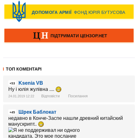
ТОП КОМЕНТАРІ
Ksenia VB
+53
Ну і юлія жулівна ....
Відповісти
Посилання
24.01.2019 12:22
Шрек Баблокат
+45
недавно в Конче-Заспе нашли древний китайский
манускрипт..