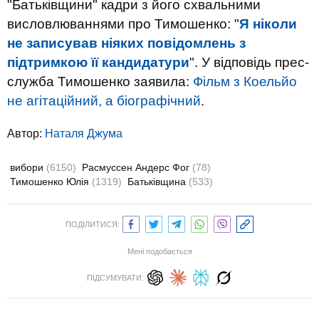
"Батьківщини" кадри з його схвальними
висловлюваннями про Тимошенко: "
Я ніколи
не записував ніяких повідомлень з
підтримкою її кандидатури
". У відповідь прес-
служба Тимошенко заявила:
Фільм з Коельйо
не агітаційний, а біографічний
.
Автор:
Наталя Джума
вибори
(6150)
Расмуссен Андерс Фог
(78)
Тимошенко Юлія
(1319)
Батьківщина
(533)
ПОДІЛИТИСЯ:
Мені подобається
ПІДСУМУВАТИ: