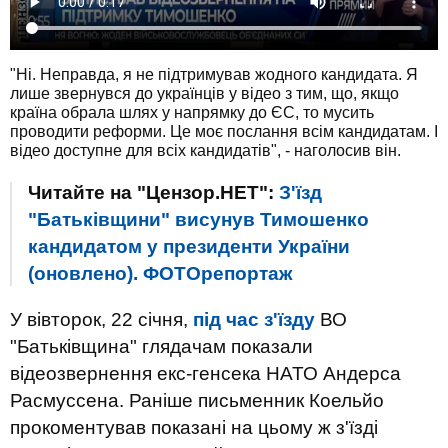
"Ні. Неправда, я не підтримував жодного кандидата. Я
лише звернувся до українців у відео з тим, що, якщо
країна обрала шлях у напрямку до ЄС, то мусить
проводити реформи. Це моє послання всім кандидатам. І
відео доступне для всіх кандидатів", - наголосив він.
Читайте на "Цензор.НЕТ":
З'їзд
"Батьківщини" висунув Тимошенко
кандидатом у президенти України
(оновлено). ФОТОрепортаж
У вівторок, 22 січня,
під час з'їзду
ВО
"Батьківщина" глядачам показали
відеозвернення екс-генсека НАТО Андерса
Расмуссена. Раніше письменник Коельйо
прокоментував показані на цьому ж з'їзді