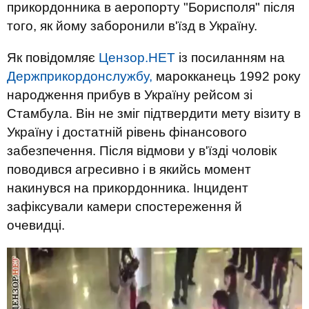
прикордонника в аеропорту "Борисполя" після
того, як йому заборонили в'їзд в Україну.
Як повідомляє
Цензор.НЕТ
із посиланням на
Держприкордонслужбу,
марокканець 1992 року
народження прибув в Україну рейсом зі
Стамбула. Він не зміг підтвердити мету візиту в
Україну і достатній рівень фінансового
забезпечення. Після відмови у в'їзді чоловік
поводився агресивно і в якийсь момент
накинувся на прикордонника. Інцидент
зафіксували камери спостереження й
очевидці.