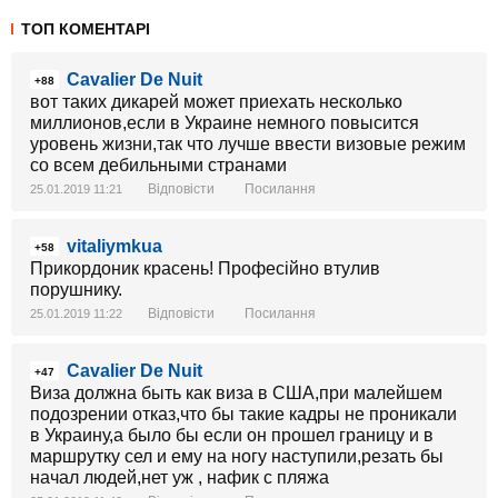
ТОП КОМЕНТАРІ
Cavalier De Nuit
+88
вот таких дикарей может приехать несколько
миллионов,если в Украине немного повысится
уровень жизни,так что лучше ввести визовые режим
со всем дебильными странами
Відповісти
Посилання
25.01.2019 11:21
vitaliymkua
+58
Прикордоник красень! Професійно втулив
порушнику.
Відповісти
Посилання
25.01.2019 11:22
Cavalier De Nuit
+47
Виза должна быть как виза в США,при малейшем
подозрении отказ,что бы такие кадры не проникали
в Украину,а было бы если он прошел границу и в
маршрутку сел и ему на ногу наступили,резать бы
начал людей,нет уж , нафик с пляжа