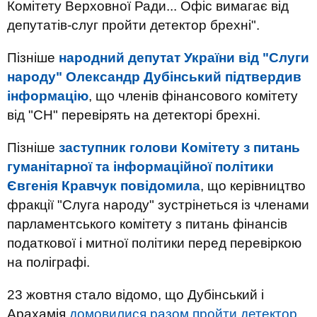
Комітету Верховної Ради... Офіс вимагає від
депутатів-слуг пройти детектор брехні".
Пізніше
народний депутат України від "Слуги
народу" Олександр Дубінський підтвердив
інформацію
, що членів фінансового комітету
від "СН" перевірять на детекторі брехні.
Пізніше
заступник голови Комітету з питань
гуманітарної та інформаційної політики
Євгенія Кравчук повідомила
, що керівництво
фракції "Слуга народу" зустрінеться із членами
парламентського комітету з питань фінансів
податкової і митної політики перед перевіркою
на поліграфі.
23 жовтня стало відомо, що Дубінський і
Арахамія
домовилися разом пройти детектор