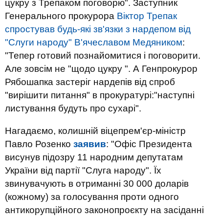
цукру з Трепаком поговорю". Заступник
Генерального прокурора
Віктор Трепак
спростував будь-які зв'язки з нардепом від
"Слуги народу" В'ячеславом Медяником
:
"Тепер готовий познайомитися і поговорити.
Але зовсім не "щодо цукру ". А Генпрокурор
Рябошапка застеріг нардепів від спроб
"вирішити питання" в прокуратурі:"наступні
листування будуть про сухарі".
Нагадаємо, колишній віцепрем'єр-міністр
Павло Розенко
заявив
: "Офіс Президента
висунув підозру 11 народним депутатам
України від партії "Слуга народу". Їх
звинувачують в отриманні 30 000 доларів
(кожному) за голосування проти одного
антикорупційного законопроєкту на засіданні