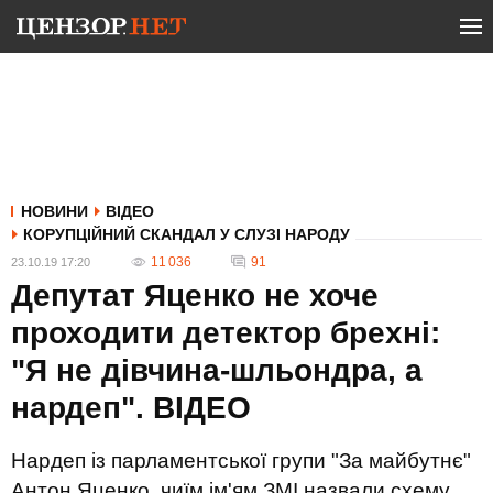
НОВИНИ
ВІДЕО
КОРУПЦІЙНИЙ СКАНДАЛ У СЛУЗІ НАРОДУ
11 036
91
23.10.19 17:20
Депутат Яценко не хоче
проходити детектор брехні:
"Я не дівчина-шльондра, а
нардеп". ВIДЕО
Нардеп із парламентської групи "За майбутнє"
Антон Яценко, чиїм ім'ям ЗМІ назвали схему