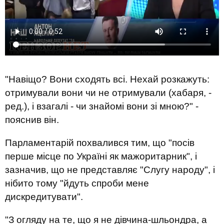
"Навіщо? Вони сходять всі. Нехай розкажуть:
отримували вони чи не отримували (хабаря, -
ред.), і взагалі - чи знайомі вони зі мною?" -
пояснив він.
Парламентарій похвалився тим, що "посів
перше місце по Україні як мажоритарник", і
зазначив, що не представляє "Слугу народу", і
нібито тому "йдуть спроби мене
дискредитувати".
"З огляду на те, що я не дівчина-шльондра, а