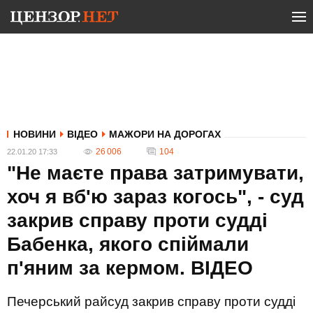
НОВИНИ
ВІДЕО
МАЖОРИ НА ДОРОГАХ
26 006
104
22.01.20 17:33
"Не маєте права затримувати,
хоч я вб'ю зараз когось", - суд
закрив справу проти судді
Бабенка, якого спіймали
п'яним за кермом. ВIДЕО
Печерський райсуд закрив справу проти судді