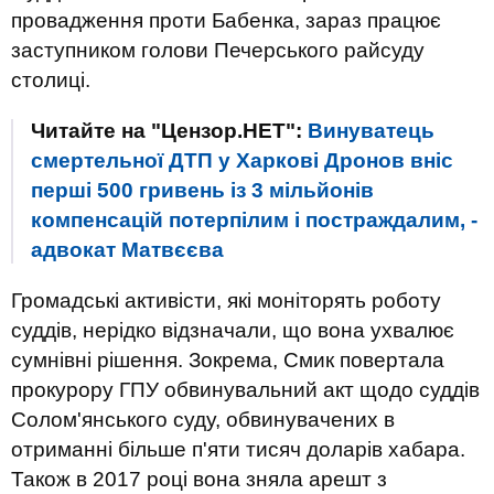
провадження проти Бабенка, зараз працює
заступником голови Печерського райсуду
столиці.
Читайте на "Цензор.НЕТ":
Винуватець
смертельної ДТП у Харкові Дронов вніс
перші 500 гривень із 3 мільйонів
компенсацій потерпілим і постраждалим, -
адвокат Матвєєва
Громадські активісти, які моніторять роботу
суддів, нерідко відзначали, що вона ухвалює
сумнівні рішення. Зокрема, Смик повертала
прокурору ГПУ обвинувальний акт щодо суддів
Солом'янського суду, обвинувачених в
отриманні більше п'яти тисяч доларів хабара.
Також в 2017 році вона зняла арешт з