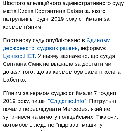
Шостого апеляційного адміністративного суду
міста Києва Костянтина Бабенка, якого
патрульні в грудні 2019 року спіймали за
кермом п'яним.
Постанову суду опубліковано в
Єдиному
держреєстрі судових рішень,
інформує
Цензор.НЕТ.
У ньому зазначено, що суддя
Світлана Смик не вважала за достатніми
докази того, що за кермом був саме її колега
Бабенко.
П'яним за кермом суддю спіймали 7 грудня
2019 року, пише
"Слідство.Info"
. Патрульні
почали переслідувати Mercedes, який не
зупинився на вимогу поліцейських. Тікаючи,
автомобіль ледь не "підрізав" машину