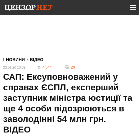
НОВИНИ
ВІДЕО
4 544
20
23.01.20 13:39
САП: Ексуповноважений у
справах ЄСПЛ, експерший
заступник міністра юстиції та
ще 4 особи підозрюються в
заволодінні 54 млн грн.
ВIДЕО