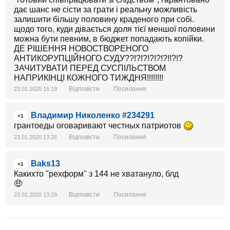
дає шанс не сісти за грати і реальну можливість
залишити більшу половину краденого при собі.
щодо того, куди дівається доля тієї меншої половини
можна бути певним, в бюджет попадають копійки.
ДЕ РІШЕННЯ НОВОСТВОРЕНОГО
АНТИКОРУПЦІЙНОГО СУДУ??!?!?!?!?!?!!?!?
ЗАЧИТУВАТИ ПЕРЕД СУСПІЛЬСТВОМ
НАПРИКІНЦІ КОЖНОГО ТИЖДНЯ!!!!!!!!
Відповісти
Посилання
23.01.2020 15:19
Владимир Николенко #234291
+1
грантоеды оговаривают честных патриотов
Відповісти
Посилання
23.01.2020 13:26
Baks13
+1
Какихто "рехформ" з 144 не хватануло, блд
🤑
Відповісти
Посилання
23.01.2020 13:29