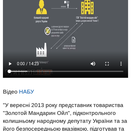
Відео
НАБУ
"У вересні 2013 року представник товариства
"Золотой Мандарин Ойл", підконтрольного
колишньому народному депутату України та за
його безпосередньою вказівкою, підготував та