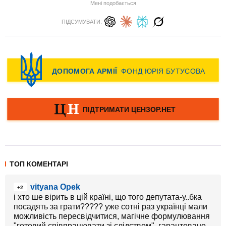
Мені подобається
ПІДСУМУВАТИ:
ТОП КОМЕНТАРІ
vityana Opek
+2
і хто ше вірить в цій країні, що того депутата-у..бка
посадять за грати????? уже сотні раз українці мали
можливість пересвідчитися, магічне формулювання
"готовий співпрацювати зі слідством", гарантовано