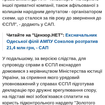
іншої приватної компанії, також афільованої з
колишнім народним депутатом - організатором
схеми, що сталося за пів року до звернення до
ЄСПЛ", - додають у САП.
Читайте на "Цензор.НЕТ":
Ексначальник
Одеської філії АМПУ Соколов розтратив
21,4 млн грн, - САП
У подальшому, за версією слідства, для
супроводу справи в ЄСПЛ екснардеп
домовився з керівництвом Міністерства юстиції
України, за сприяння якого урядовий
уповноважений у справах ЄСПЛ підготував
декларацію про дружнє врегулювання спору,
на підставі якої зобов’язався сплатити на
користь підконтрольного нардепу "Золотого