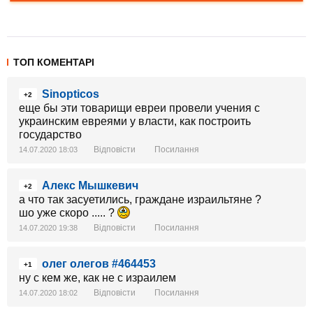
ТОП КОМЕНТАРІ
Sinopticos
+2
еще бы эти товарищи евреи провели учения с
украинским евреями у власти, как построить
государство
Відповісти
Посилання
14.07.2020 18:03
Алекс Мышкевич
+2
а что так засуетились, граждане израильтяне ?
шо уже скоро ..... ?
Відповісти
Посилання
14.07.2020 19:38
олег олегов #464453
+1
ну с кем же, как не с израилем
Відповісти
Посилання
14.07.2020 18:02