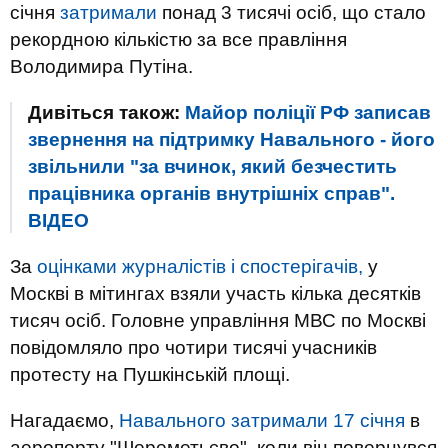
січня
затримали
понад 3 тисячі осіб, що стало
рекордною кількістю за все правління
Володимира Путіна.
Дивіться також:
Майор поліції РФ записав
звернення на підтримку Навального - його
звільнили "за вчинок, який безчестить
працівника органів внутрішніх справ".
ВIДЕО
За
оцінками журналістів і спостерігачів,
у
Москві в мітингах взяли участь кілька десятків
тисяч осіб. Головне управління МВС по Москві
повідомляло про чотири тисячі учасників
протесту на Пушкінській площі.
Нагадаємо,
Навального затримали 17 січня
в
аеропорту "Шереметьєво", коли він повернувся