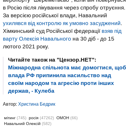
в Росію після лікування через спробу отруєння.
За версією російської влади, Навальний
ухилявся від контролю як умовно засуджений
.
Хімкинський суд Російської федерації
взяв під
варту Олексія Навального
на 30 діб - до 15
лютого 2021 року.
Читайте також на "Цензор.НЕТ":
Міжнародна спільнота має домогтися, щоб
влада РФ припинила насильство над
своїм народом та агресію проти інших
держав, - Кулеба
Автор:
Христина Бедрик
мітинг
(745)
росія
(47262)
ОМОН
(66)
Навальний Олексій
(582)