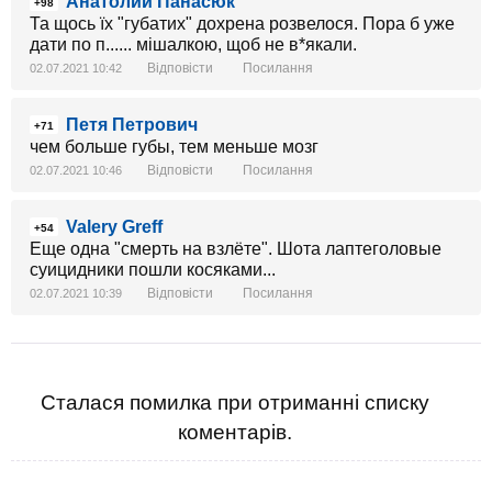
Анатолий Панасюк
+98
Та щось їх "губатих" дохрена розвелося. Пора б уже
дати по п...... мішалкою, щоб не в*якали.
Відповісти
Посилання
02.07.2021 10:42
Петя Петрович
+71
чем больше губы, тем меньше мозг
Відповісти
Посилання
02.07.2021 10:46
Valery Greff
+54
Еще одна "смерть на взлёте". Шота лаптеголовые
суицидники пошли косяками...
Відповісти
Посилання
02.07.2021 10:39
Сталася помилка при отриманні списку
коментарів.