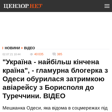
НОВИНИ
ВІДЕО
40 035
385
02.07.21 10:44
"Україна - найбільш кінчена
країна", - гламурна блогерка з
Одеси обурилася затримкою
авіарейсу з Борисполя до
Туреччини. ВIДЕО
Мешканка Одеси, яка відома в соцмережах під