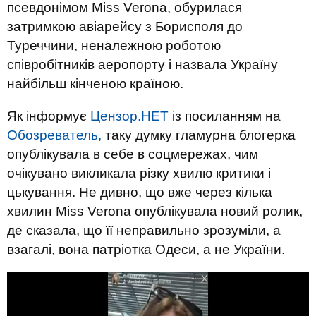
псевдонімом Miss Verona, обурилася
затримкою авіарейсу з Борисполя до
Туреччини, неналежною роботою
співробітників аеропорту і назвала Україну
найбільш кінченою країною.
Як інформує
Цензор.НЕТ
із посиланням на
Обозреватель,
таку думку гламурна блогерка
опублікувала в себе в соцмережах, чим
очікувано викликала різку хвилю критики і
цькування. Не дивно, що вже через кілька
хвилин Miss Verona опублікувала новий ролик,
де сказала, що її неправильно зрозуміли, а
взагалі, вона патріотка Одеси, а не України.