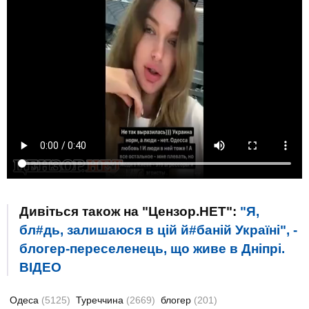
Дивіться також на "Цензор.НЕТ":
"Я,
бл#дь, залишаюся в цій й#баній Україні", -
блогер-переселенець, що живе в Дніпрі.
ВIДЕО
Одеса
(5125)
Туреччина
(2669)
блогер
(201)