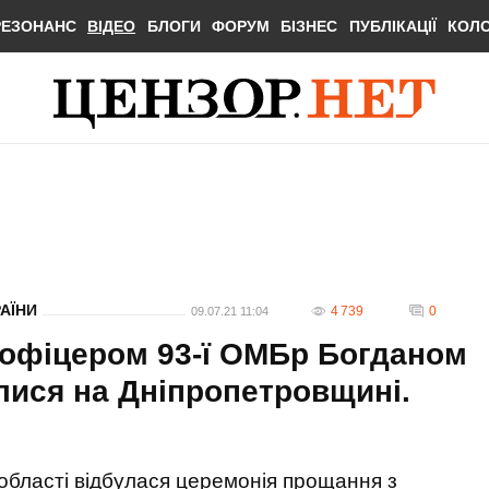
РЕЗОНАНС
ВІДЕО
БЛОГИ
ФОРУМ
БІЗНЕС
ПУБЛІКАЦІЇ
КОЛ
РАЇНИ
4 739
0
09.07.21 11:04
і офіцером 93-ї ОМБр Богданом
ися на Дніпропетровщині.
 області відбулася церемонія прощання з