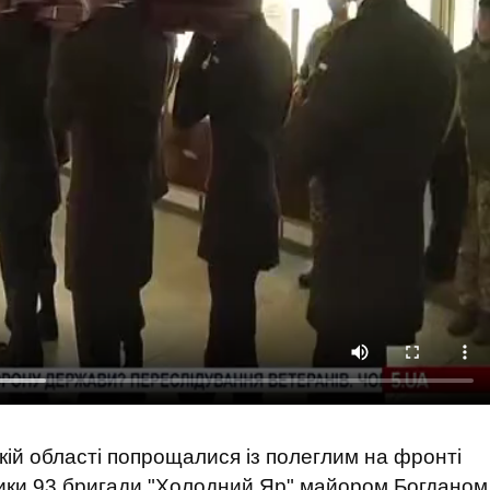
ькій області попрощалися із полеглим на фронті
тики 93 бригади "Холодний Яр" майором Богданом