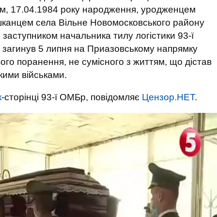
м, 17.04.1984 року народження, уродженцем
ешканцем села Вільне Новомосковського району
 заступником начальника тилу логістики 93-ї
й загинув 5 липня на Приазовському напрямку
ого поранення, не сумісного з життям, що дістав
ькими військами.
к
-сторінці 93-ї ОМБр, повідомляє
Цензор.НЕТ
.