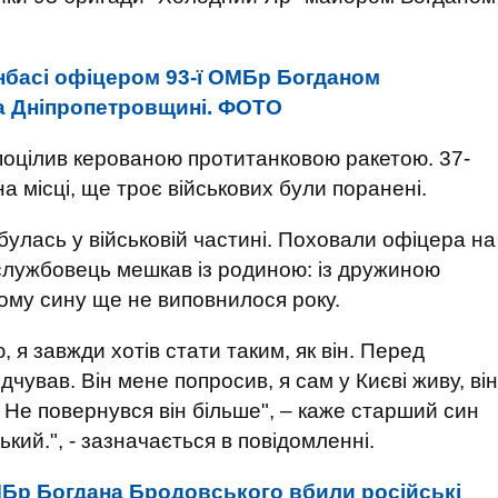
онбасі офіцером 93-ї ОМБр Богданом
а Дніпропетровщині. ФОТО
ог поцілив керованою протитанковою ракетою. 37-
а місці, ще троє військових були поранені.
булась у військовій частині. Поховали офіцера на
ослужбовець мешкав із родиною: із дружиною
ому сину ще не виповнилося року.
 я завжди хотів стати таким, як він. Перед
ідчував. Він мене попросив, я сам у Києві живу, він
Не повернувся він більше", – каже старший син
кий.", - зазначається в повідомленні.
МБр Богдана Бродовського вбили російські