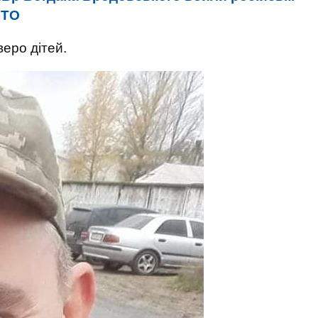
ОТО
еро дітей.