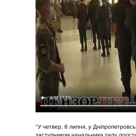
"У четвер, 8 липня, у Дніпропетровс
заступником начальника тилу логіс