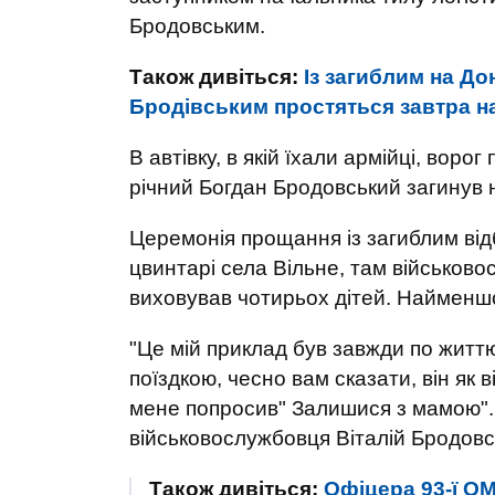
Бродовським.
Також дивіться:
Із загиблим на Д
Бродівським простяться завтра н
В автівку, в якій їхали армійці, вор
річний Богдан Бродовський загинув н
Церемонія прощання із загиблим від
цвинтарі села Вільне, там військов
виховував чотирьох дітей. Найменш
"Це мій приклад був завжди по життю,
поїздкою, чесно вам сказати, він як в
мене попросив" Залишися з мамою". 
військовослужбовця Віталій Бродовсь
Також дивіться:
Офіцера 93-ї О