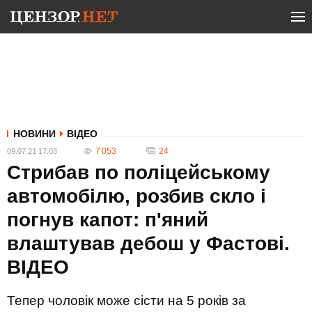
НОВИНИ
ВІДЕО
7 053
24
09.07.21 17:03
Стрибав по поліцейському
автомобілю, розбив скло і
погнув капот: п'яний
влаштував дебош у Фастові.
ВIДЕО
Тепер чоловік може сісти на 5 років за