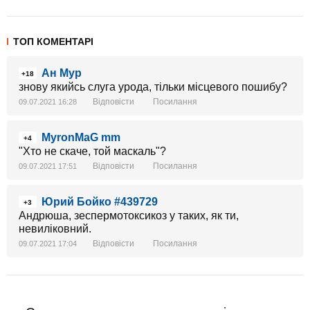
ТОП КОМЕНТАРІ
Ан Мур
+18
знову якийсь слуга урода, тільки місцевого пошибу?
Відповісти
Посилання
09.07.2021 16:28
MyronMaG mm
+4
"Хто не скаче, той маскаль"?
Відповісти
Посилання
09.07.2021 17:51
Юрий Бойко #439729
+3
Андрюша, зеспермотоксикоз у таких, як ти,
невиліковний.
Відповісти
Посилання
09.07.2021 17:04