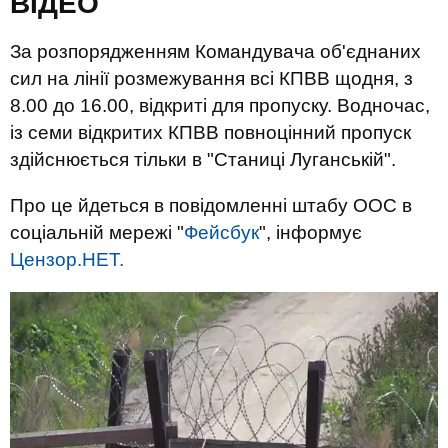
ВIДЕО
За розпорядженням Командувача об'єднаних
сил на лінії розмежування всі КПВВ щодня, з
8.00 до 16.00, відкриті для пропуску. Водночас,
із семи відкритих КПВВ повноцінний пропуск
здійснюється тільки в "Станиці Луганській".
Про це йдеться в повідомленні штабу ООС в
соціальній мережі "
Фейсбук
", інформує
Цензор.НЕТ.