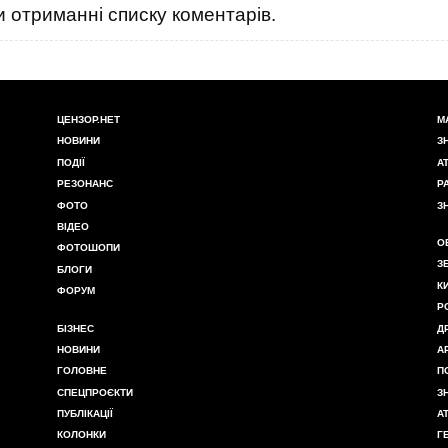
 отриманні списку коментарів.
ЦЕНЗОР.НЕТ
М
НОВИНИ
З
ПОДІЇ
А
РЕЗОНАНС
Р
ФОТО
З
ВІДЕО
О
ФОТОШОПИ
З
БЛОГИ
К
ФОРУМ
Р
БІЗНЕС
Д
НОВИНИ
А
ГОЛОВНЕ
П
СПЕЦПРОЄКТИ
З
ПУБЛІКАЦІЇ
А
КОЛОНКИ
Г