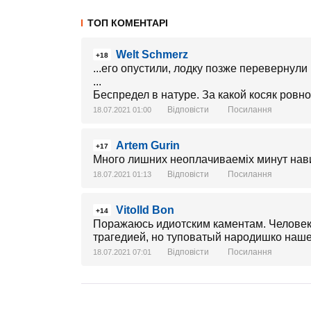
ТОП КОМЕНТАРІ
Welt Schmerz
+18
...его опустили, лодку позже перевернули 
...
Беспредел в натуре. За какой косяк ров
Відповісти
Посилання
18.07.2021 01:00
Artem Gurin
+17
Много лишних неоплачиваеміх минут нави
Відповісти
Посилання
18.07.2021 01:13
Vitolld Bon
+14
Поражаюсь идиотским каментам. Человек 
трагедией, но туповатый народишко наше
Відповісти
Посилання
18.07.2021 07:01