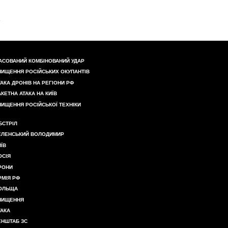
АСОВАНИЙ КОМБІНОВАНИЙ УДАР
НИЩЕННЯ РОСІЙСЬКИХ ОКУПАНТІВ
ТАКА ДРОНІВ НА РЕГІОНИ РФ
АКЕТНА АТАКА НА КИЇВ
НИЩЕННЯ РОСІЙСЬКОЇ ТЕХНІКИ
БСТРІЛ
ЕЛЕНСЬКИЙ ВОЛОДИМИР
ИЇВ
ОСІЯ
РОНИ
РМІЯ РФ
ОЛЬЩА
НИЩЕННЯ
ТАКА
ЕНШТАБ ЗС