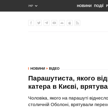
НОВИНИ
ПОДІЇ
УКР
ENG
РУС
НОВИНИ
ВІДЕО
Парашутиста, якого від
катера в Києві, врятува
Чоловіка, якого на парашуті віднесл
столичній Оболоні, врятували перех