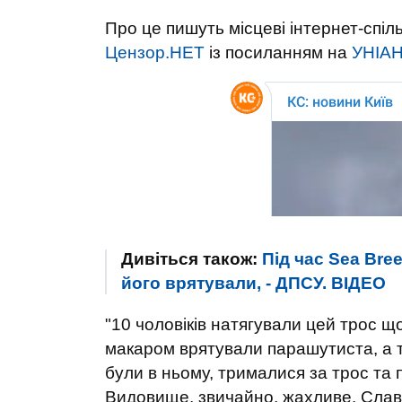
Про це пишуть місцеві інтернет-спіл
Цензор.НЕТ
із посиланням на
УНІАН
Дивіться також:
Під час Sea Bre
його врятували, - ДПСУ. ВIДЕО
"10 чоловіків натягували цей трос що
макаром врятували парашутиста, а т
були в ньому, трималися за трос та 
Видовище, звичайно, жахливе. Слава