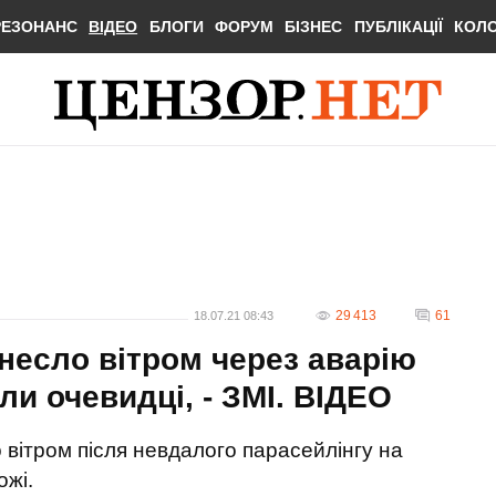
РЕЗОНАНС
ВІДЕО
БЛОГИ
ФОРУМ
БІЗНЕС
ПУБЛІКАЦІЇ
КОЛ
29 413
61
18.07.21 08:43
несло вітром через аварію
ли очевидці, - ЗМІ. ВIДЕО
о вітром після невдалого парасейлінгу на
ожі.