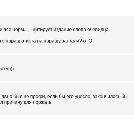
и все норм..., - цитирует издание слова очевидца.
ного парашютиста на парашу загнали? о_О
сел)))
явно был не профи, если бы его унесло, закончилось бы
л причину для поржать.