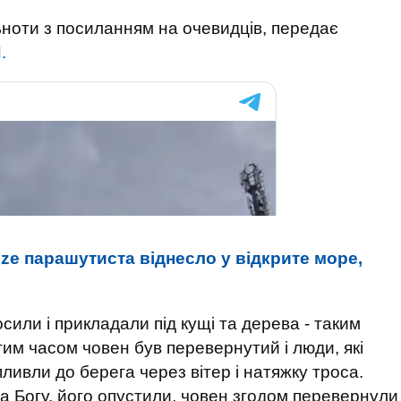
ьноти з посиланням на очевидців, передає
.
eze парашутиста віднесло у відкрите море,
сили і прикладали під кущі та дерева - таким
им часом човен був перевернутий і люди, які
пливли до берега через вітер і натяжку троса.
 Богу, його опустили, човен згодом перевернули