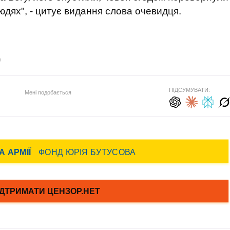
людях", - цитує видання слова очевидця.
)
ПІДСУМУВАТИ:
Мені подобається