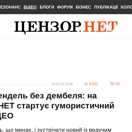
РЕЗОНАНС
ВІДЕО
БЛОГИ
ФОРУМ
БІЗНЕС
ПУБЛІКАЦІЇ
КОЛ
8 501
55
19.07.21 12:08
ендель без дембеля: на
.НЕТ стартує гумористичний
IДЕО
 що минає, і зустрічати новий із ведучим