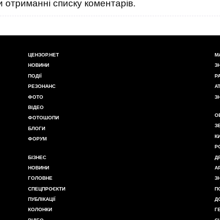
 отриманні списку коментарів.
ЦЕНЗОР.НЕТ
М
НОВИНИ
З
ПОДІЇ
Р
РЕЗОНАНС
А
ФОТО
З
ВІДЕО
О
ФОТОШОПИ
З
БЛОГИ
К
ФОРУМ
Р
БІЗНЕС
Д
НОВИНИ
А
ГОЛОВНЕ
З
СПЕЦПРОЄКТИ
П
ПУБЛІКАЦІЇ
Д
КОЛОНКИ
Г