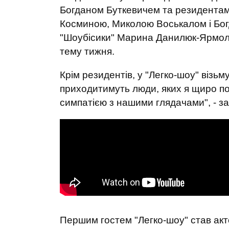
Богданом Буткевичем та резидента
Косминою, Миколою Воськалом і Бог
"Шоубісики" Марина Данилюк-Ярмола
тему тижня.
Крім резидентів, у "Легко-шоу" візьм
приходитимуть люди, яких я щиро по
симпатією з нашими глядачами", - з
Першим гостем "Легко-шоу" став акто