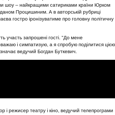
ми шоу – найкращими сатириками країни Юрком
даном Процишиним. А в авторській рубриці
єва гостро іронізуватиме про головну політичну
уть участь запрошені гості. "До мене
важаю і симпатизую, а я спробую поділитися цією
азначає ведучий Богдан Буткевич.
р і режисер театру і кіно, ведучий телепрограми