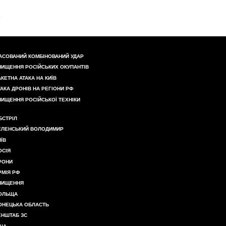
АСОВАНИЙ КОМБІНОВАНИЙ УДАР
НИЩЕННЯ РОСІЙСЬКИХ ОКУПАНТІВ
АКЕТНА АТАКА НА КИЇВ
ТАКА ДРОНІВ НА РЕГІОНИ РФ
НИЩЕННЯ РОСІЙСЬКОЇ ТЕХНІКИ
БСТРІЛ
ЕЛЕНСЬКИЙ ВОЛОДИМИР
ИЇВ
ОСІЯ
РОНИ
РМІЯ РФ
НИЩЕННЯ
ОЛЬЩА
ОНЕЦЬКА ОБЛАСТЬ
ЕНШТАБ ЗС