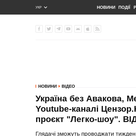
НОВИНИ
ПОДІЇ
УКР
ENG
РУС
НОВИНИ
ВІДЕО
Україна без Авакова, М
Youtube-каналі Цензор
проєкт "Легко-шоу". В
Глядачі зможуть проводжати тиждень,