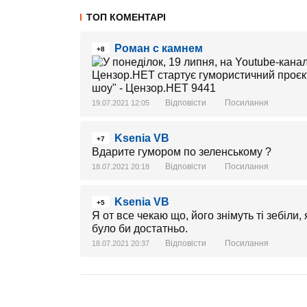
ТОП КОМЕНТАРІ
Роман с камнем
+8
Відповісти
Посилання
19.07.2021 12:05
Ksenia VB
+7
Вдарите гумором по зеленському ?
Відповісти
Посилання
18.07.2021 20:18
Ksenia VB
+5
Я от все чекаю що, його знімуть ті зебіли,
було би достатньо.
Відповісти
Посилання
18.07.2021 20:37