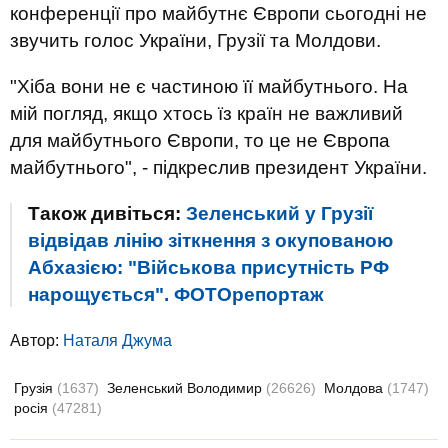
конференції про майбутнє Європи сьогодні не
звучить голос України, Грузії та Молдови.
"Хіба вони не є частиною її майбутнього. На
мій погляд, якщо хтось їз країн не важливий
для майбутнього Європи, то це не Європа
майбутнього", - підкреслив президент України.
Також дивіться:
Зеленський у Грузії
відвідав лінію зіткнення з окупованою
Абхазією: "Військова присутність РФ
нарощується". ФОТОрепортаж
Автор:
Наталя Джума
Грузія
(1637)
Зеленський Володимир
(26626)
Молдова
(1747)
росія
(47281)