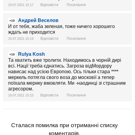
Відповісти
Посилання
19.07.2021 15:17
Андрей Веселов
+10
И от тебя, жаба зеленая, тоже ничего хорошего
ждать не приходится
Відповісти
Посилання
19.07.2021 15:19
Rulya Kosh
+10
Та хватить вже тролити. Находимось в чорній дирі
всі. Нації треба єднатись. Загроза відМордору
нависає над усією Европою. Ось тільки стара ****
меркель потягла свого воза до московії а тепер
поїхала мерику вмовляти. Ми -наодинці зі страшним
агресором.
Відповісти
Посилання
19.07.2021 15:23
Сталася помилка при отриманні списку
коментарів.