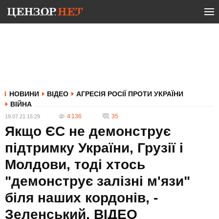
НОВИНИ
ВІДЕО
АГРЕСІЯ РОСІЇ ПРОТИ УКРАЇНИ
ВІЙНА
4 136
35
19.07.21 15:29
Якщо ЄС не демонструє
підтримку України, Грузії і
Молдови, тоді хтось
"демонструє залізні м'язи"
біля наших кордонів, -
Зеленський. ВIДЕО