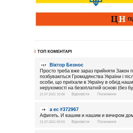
ТОП КОМЕНТАРІ
Віктор Безнос
+17
Просто треба вже зараз прийняти Закон п
позбуваються Громадянства України і піс
особи, що приїхали в Україну в обхід наш
нерухомості на безоплатній основі (без бу
Відповісти
Посилання
21.07.2021 10:08
а ес #372967
+9
Афигеть. И вашим и нашим и вечнром дом
Відповісти
Посилання
21.07.2021 09:53