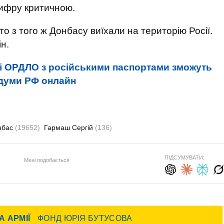
цифру критичною.
ато з того ж Донбасу виїхали на територію Росії.
ін.
і ОРДЛО з російськими паспортами зможуть
ждуми РФ онлайн
нбас
(19652)
Гармаш Сергій
(136)
ПІДСУМУВАТИ:
Мені подобається