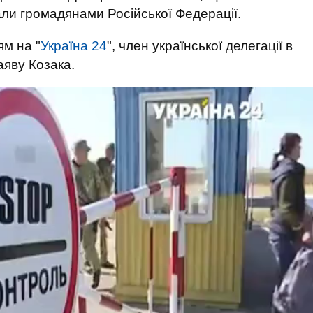
али громадянами Російської Федерації.
ям на "
Україна 24
", член української делегації в
яву Козака.