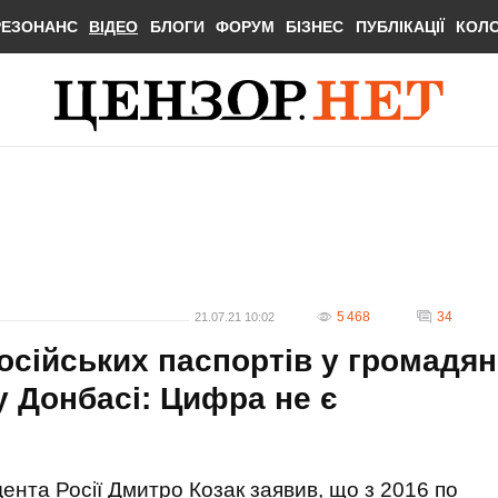
РЕЗОНАНС
ВІДЕО
БЛОГИ
ФОРУМ
БІЗНЕС
ПУБЛІКАЦІЇ
КОЛ
5 468
34
21.07.21 10:02
осійських паспортів у громадян
у Донбасі: Цифра не є
дента Росії Дмитро Козак заявив, що з 2016 по