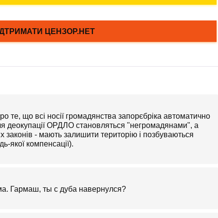
ро те, що всі носії громадянства запорєбріка автоматично
ля деокупації ОРДЛО становляться "негромадянами", а
их законів - мають залишити територію і позбуваються
дь-якої компенсації).
а. Гармаш, ты с дуба навернулся?