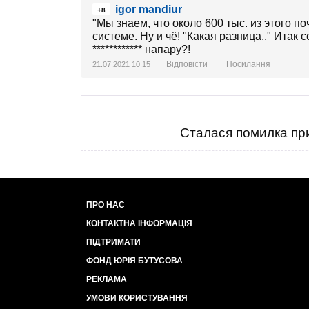
igor mandiur
+8
"Мы знаем, что около 600 тыс. из этого
системе. Ну и чё! "Какая разница.." Итак 
************ напару?!
Відповісти
Посилання
21.07.2021 10:15
Сталася помилка при
ПРО НАС
КОНТАКТНА ІНФОРМАЦІЯ
ПІДТРИМАТИ
ФОНД ЮРІЯ БУТУСОВА
РЕКЛАМА
УМОВИ КОРИСТУВАННЯ