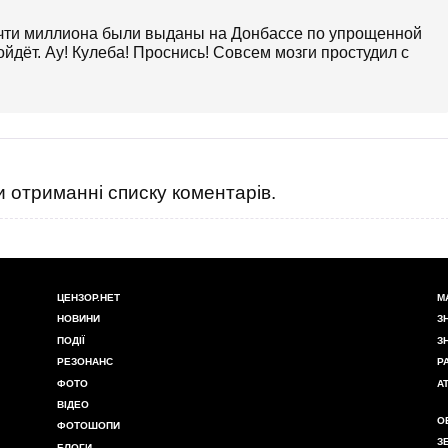
 почти миллиона были выданы на Донбассе по упрощенной
сойдёт. Ау! Кулеба! Проснись! Совсем мозги простудил с
 отриманні списку коментарів.
ЦЕНЗОР.НЕТ
М
НОВИНИ
З
ПОДІЇ
З
РЕЗОНАНС
Р
ФОТО
А
ВІДЕО
О
ФОТОШОПИ
З
БЛОГИ