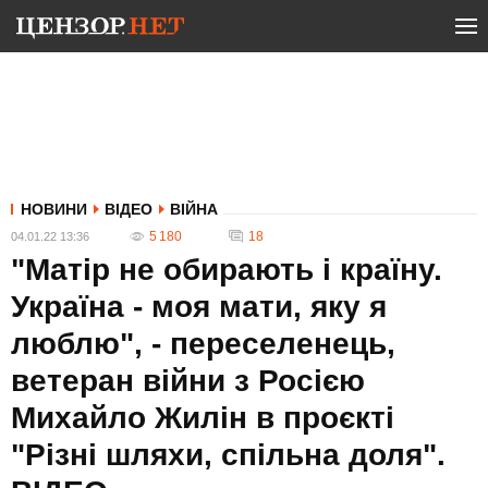
НОВИНИ
ВІДЕО
ВІЙНА
5 180
18
04.01.22 13:36
"Матір не обирають і країну.
Україна - моя мати, яку я
люблю", - переселенець,
ветеран війни з Росією
Михайло Жилін в проєкті
"Різні шляхи, спільна доля".