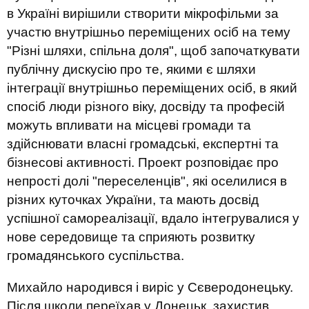
в Україні вирішили створити мікрофільми за
участю внутрішньо переміщених осіб на тему
"Різні шляхи, спільна доля", щоб започаткувати
публічну дискусію про те, якими є шляхи
інтеграції внутрішньо переміщених осіб, в який
спосіб люди різного віку, досвіду та професій
можуть впливати на місцеві громади та
здійснювати власні громадські, експертні та
бізнесові активності. Проект розповідає про
непрості долі "переселенців", які оселилися в
різних куточках України, та мають досвід
успішної самореалізації, вдало інтегрувалися у
нове середовище та сприяють розвитку
громадянського суспільства.
Михайло народився і виріс у Сєверодонецьку.
Після школи переїхав у Донецьк, захистив