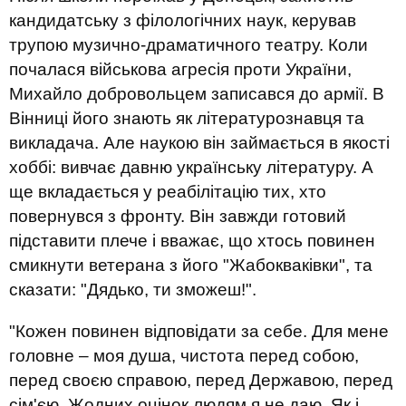
кандидатську з філологічних наук, керував
трупою музично-драматичного театру. Коли
почалася військова агресія проти України,
Михайло добровольцем записався до армії. В
Вінниці його знають як літературознавця та
викладача. Але наукою він займається в якості
хоббі: вивчає давню українську літературу. А
ще вкладається у реабілітацію тих, хто
повернувся з фронту. Він завжди готовий
підставити плече і вважає, що хтось повинен
смикнути ветерана з його "Жабокваківки", та
сказати: "Дядько, ти зможеш!".
"Кожен повинен відповідати за себе. Для мене
головне – моя душа, чистота перед собою,
перед своєю справою, перед Державою, перед
сім'єю. Жодних оцінок людям я не даю. Як і