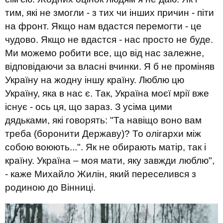
тим, які не змогли - з тих чи інших причин - піти
на фронт. Якщо нам вдастся перемогти - це
чудово. Якщо не вдастся - нас просто не буде.
Ми можемо робити все, що від нас залежне,
відповідаючи за власні вчинки. Я б не проміняв
Україну на жодну іншу країну. Люблю цю
Україну, яка в нас є. Так, Україна моєї мрії вже
існує - ось ця, що зараз. З усіма цими
дядьками, які говорять: "Та навіщо воно вам
треба (боронити Державу)? То олігархи між
собою воюють...". Як не обирають матір, так і
країну. Україна – моя мати, яку завжди люблю",
- каже Михайло Жилін, який переселився з
родиною до Вінниці.