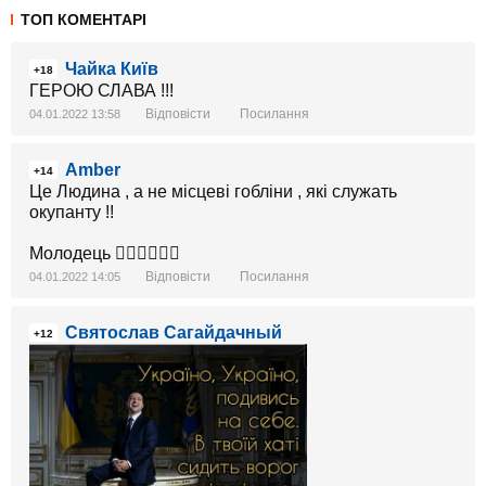
ТОП КОМЕНТАРІ
Чайка Київ
+18
ГЕРОЮ СЛАВА !!!
Відповісти
Посилання
04.01.2022 13:58
Amber
+14
Це Людина , а не місцеві гобліни , які служать
окупанту !!
Молодець 👍🏼👍🏼👍🏼
Відповісти
Посилання
04.01.2022 14:05
Святослав Сагайдачный
+12