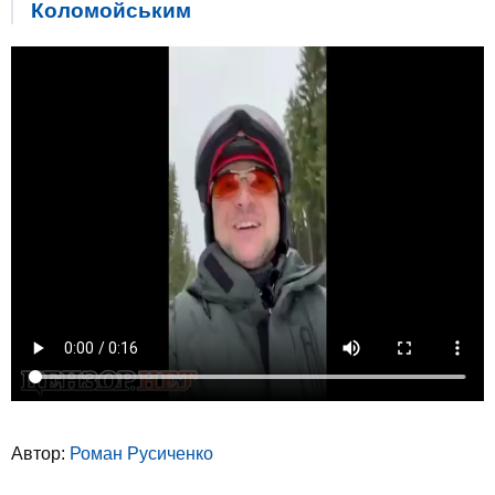
Коломойським
Автор:
Роман Русиченко