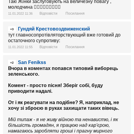
Такі Жінки заслуговують на величезну повагу ,
молодчина 👍🏼👍🏼👍🏼💪🙏🏼
Відповісти
Посилання
11.01.2022 11:36
Гундяй Крестовоздвиженский
+3
тут главносопротівляторствующий вже готовий до
остаточного супротиву:
Відповісти
Посилання
11.01.2022 11:55
San Fenikss
+2
Вчора в коментах попався типовий виборець
зеленського.
Комент - просто пісня! Зберіг собі, буду
приводити надалі.
От і як реагувати на подібне? Я, наприклад, не
хочу зі зброєю в руках захищати таких вівець.
Мій типаж - я не живу війною та ненавистю, і як
більшість громадян, я працюю над кар'єрою,
намагаюсь заробляти гроші і прагну мирного