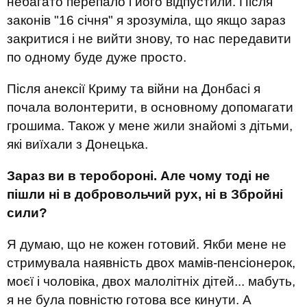
небагато перепало і його відпустили. Після
законів "16 січня" я зрозуміла, що якщо зараз
закритися і не вийти знову, то нас передавити
по одному буде дуже просто.
Після анексії Криму та війни на Донбасі я
почала волонтерити, в основному допомагати
грошима. Також у мене жили знайомі з дітьми,
які виїхали з Донецька.
Зараз ви в теробороні. Але чому тоді не
пішли ні в добровольчий рух, ні в Збройні
сили?
Я думаю, що не кожен готовий. Якби мене не
стримувала наявність двох мамів-пенсіонерок,
моєї і чоловіка, двох малолітніх дітей... мабуть,
я не була повністю готова все кинути. А