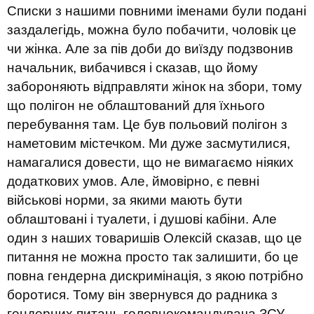
Списки з нашими повними іменами були подані
заздалегідь, можна було побачити, чоловік це
чи жінка. Але за пів доби до виїзду подзвонив
начальник, вибачився і сказав, що йому
забороняють відправляти жінок на збори, тому
що полігон не облаштований для їхнього
перебування там. Це був польовий полігон з
наметовим містечком. Ми дуже засмутилися,
намагалися довести, що не вимагаємо ніяких
додаткових умов. Але, ймовірно, є певні
військові норми, за якими мають бути
облаштовані і туалети, і душові кабіни. Але
один з наших товаришів Олексій сказав, що це
питання не можна просто так залишити, бо це
повна гендерна дискримінація, з якою потрібно
боротися. Тому він звернувся до радника з
гендерних питань головнокомандувача ЗСУ.