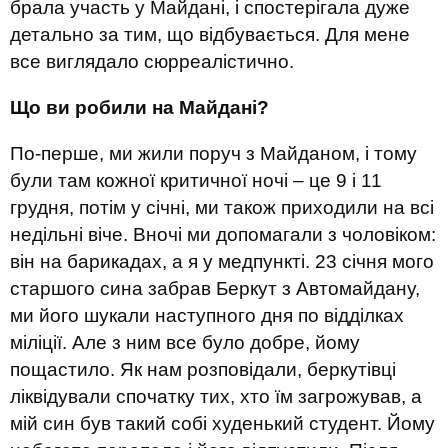
брала участь у Майдані, і спостерігала дуже
детально за тим, що відбувається. Для мене
все виглядало сюрреалістично.
Що ви робили на Майдані?
По-перше, ми жили поруч з Майданом, і тому
були там кожної критичної ночі – це 9 і 11
грудня, потім у січні, ми також приходили на всі
недільні віче. Вночі ми допомагали з чоловіком:
він на барикадах, а я у медпункті. 23 січня мого
старшого сина забрав Беркут з Автомайдану,
ми його шукали наступного дня по відділках
міліції. Але з ним все було добре, йому
пощастило. Як нам розповідали, беркутівці
ліквідували спочатку тих, хто їм загрожував, а
мій син був такий собі худенький студент. Йому