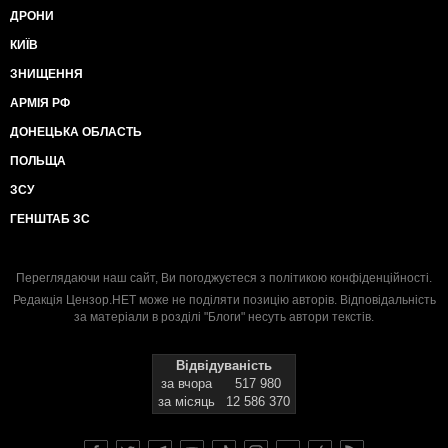
ДРОНИ
КИЇВ
ЗНИЩЕННЯ
АРМІЯ РФ
ДОНЕЦЬКА ОБЛАСТЬ
ПОЛЬЩА
ЗСУ
ГЕНШТАБ ЗС
Переглядаючи наш сайт, Ви погоджуєтеся з
політикою конфіденційності
.
Редакція Цензор.НЕТ може не поділяти позицію авторів. Відповідальність
за матеріали в розділі "Блоги" несуть автори текстів.
Відвідуваність
за вчора
517 980
за місяць
12 586 370