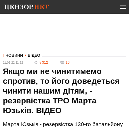
НОВИНИ
ВІДЕО
8 312
16
11.01.22 11:22
Якщо ми не чинитимемо
спротив, то його доведеться
чинити нашим дітям, -
резервістка ТРО Марта
Юзьків. ВIДЕО
Марта Юзьків - резервістка 130-го батальйону