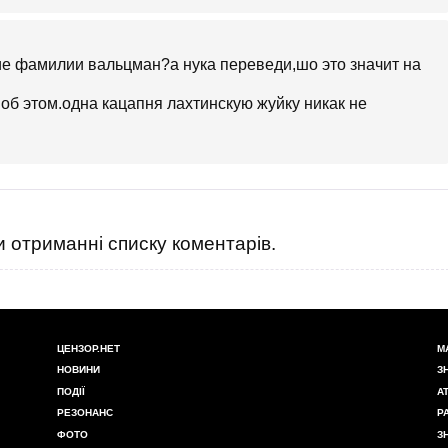
ние фамилии вальцман?а нука переведи,шо это значит на
 об этом.одна кацапня лахтинскую жуйку никак не
 отриманні списку коментарів.
ЦЕНЗОР.НЕТ
М
НОВИНИ
З
ПОДІЇ
А
РЕЗОНАНС
Р
ФОТО
З