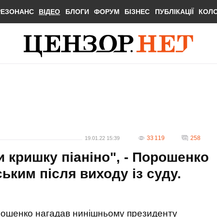
РЕЗОНАНС
ВІДЕО
БЛОГИ
ФОРУМ
БІЗНЕС
ПУБЛІКАЦІЇ
КОЛ
33 119
258
19.01.22 15:39
 кришку піаніно", - Порошенко
ким після виходу із суду.
рошенко нагадав нинішньому президенту