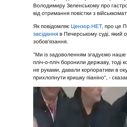
Володимиру Зеленському про гастролі
від отримання повістки з військкомат
Як повідомляє
Цензор.НЕТ
, про це 
засідання
в Печерському суді, який 
зобов'язання.
"Ми із задоволенням згадуємо наше б
пліч-о-пліч боронили державу, тоді ко
не руками, давали корпоративи в окупо
прихлопнути кришку піаніно", - сказ