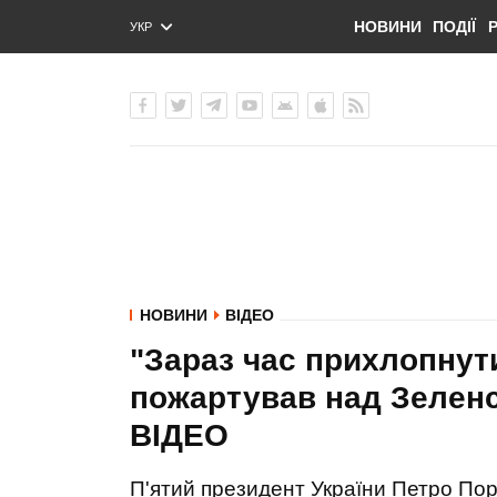
НОВИНИ
ПОДІЇ
УКР
ENG
РУС
НОВИНИ
ВІДЕО
"Зараз час прихлопнути
пожартував над Зеленсь
ВIДЕО
П'ятий президент України Петро По