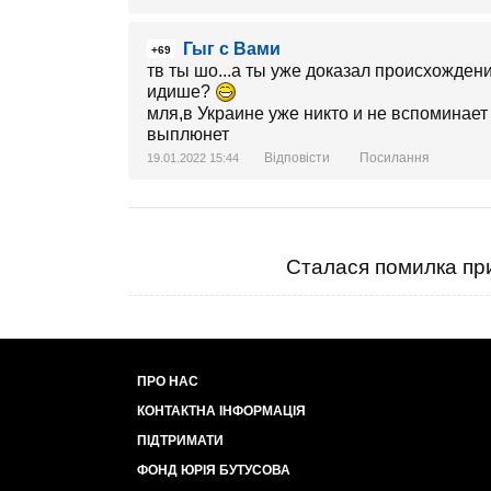
Гыг с Вами
+69
тв ты шо...а ты уже доказал происхожде
идише?
мля,в Украине уже никто и не вспоминает
выплюнет
Відповісти
Посилання
19.01.2022 15:44
Сталася помилка при
ПРО НАС
КОНТАКТНА ІНФОРМАЦІЯ
ПІДТРИМАТИ
ФОНД ЮРІЯ БУТУСОВА