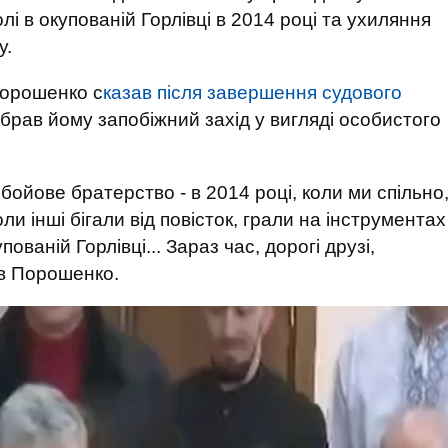
 в окупованій Горлівці в 2014 році та ухиляння
у.
Порошенко с
казав після завершення судового
обрав йому запобіжний захід у вигляді особистого
ойове братерство - в 2014 році, коли ми спільно
ли інші бігали від повісток, грали на інструментах
ваній Горлівці... Зараз час, дорогі друзі,
ав Порошенко.