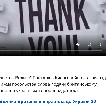
льства Великої Британії в Києві пройшла акція, під
ітникам посольства слова подяки британському
цнення української обороноздатності.
Велика Британія відправила до України 30