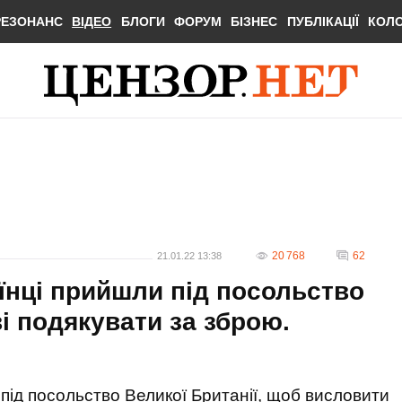
РЕЗОНАНС
ВІДЕО
БЛОГИ
ФОРУМ
БІЗНЕС
ПУБЛІКАЦІЇ
КОЛ
20 768
62
21.01.22 13:38
їнці прийшли під посольство
ві подякувати за зброю.
и під посольство Великої Британії, щоб висловити