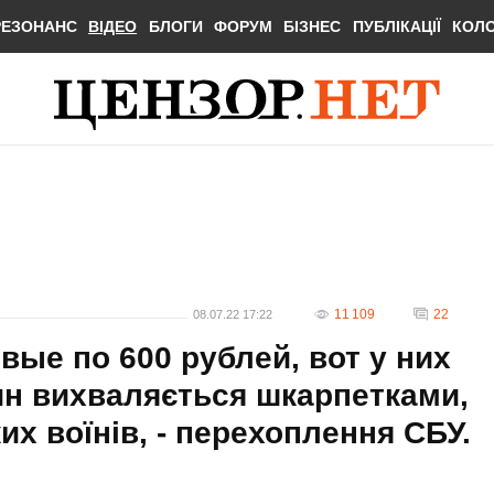
РЕЗОНАНС
ВІДЕО
БЛОГИ
ФОРУМ
БІЗНЕС
ПУБЛІКАЦІЇ
КОЛ
11 109
22
08.07.22 17:22
вые по 600 рублей, вот у них
ин вихваляється шкарпетками,
их воїнів, - перехоплення СБУ.