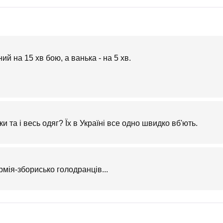
 на 15 хв бою, а ванька - на 5 хв.
 та і весь одяг? Їх в Україні все одно швидко вб'ють.
рмія-зборисько голодранців...