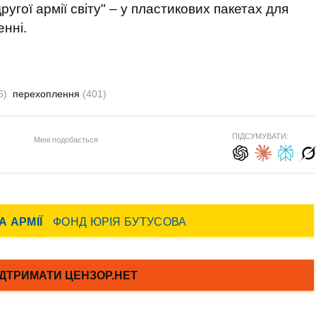
ругої армії світу" – у пластикових пакетах для
енні.
6)
перехоплення
(401)
ПІДСУМУВАТИ:
Мені подобається