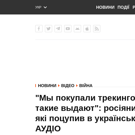
НОВИНИ
ПОДІЇ
УКР
ENG
РУС
НОВИНИ
ВІДЕО
ВІЙНА
"Мы покупали трекинго
такие выдают": росіян
які поцупив в українськ
АУДIО