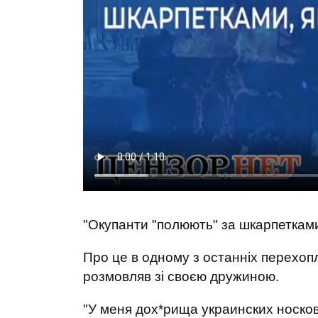
"Окупанти "полюють" за шкарпетками
Про це в одному з останніх перехопл
розмовляв зі своєю дружиною.
"У меня дох*рища украинских носко