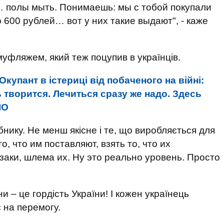
… полы мыть. Понимаешь: мы с тобой покупали
 600 рублей… вот у них такие выдают", - каже
уфляжем, який теж поцупив в українців.
Окупант в істериці від побаченого на війні:
 творится. Лечиться сразу же надо. Здесь
IО
нику. Не менш якісне і те, що виробляється для
то, что им поставляют, взять то, что их
заки, шлема их. Ну это реально уровень. Просто
ни – це гордість України! І кожен українець
 на перемогу.