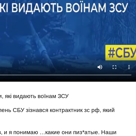
, які видають воїнам ЗСУ
ень СБУ зізнався контрактник зс рф, який
в, и я понимаю …какие они пиз*атые. Наши