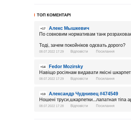
ТОП КОМЕНТАРІ
Алекс Мышкевич
+17
По совковим нормативам танк розрахований
Тоді, зачем покойніков одєвать дорого?
Відповісти
Посилання
08.07.2022 17:29
Fedor Mozirsky
+14
Навіщо росіянам видавати якісні шкарпетки
Відповісти
Посилання
08.07.2022 17:29
Александр Чуднивец #474549
+13
Ношені труси,шкарпетки...лапатная тіпа а
Відповісти
Посилання
08.07.2022 17:28