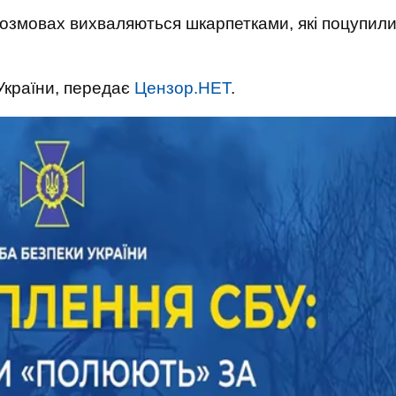
розмовах вихваляються шкарпетками, які поцупил
України, передає
Цензор.НЕТ
.