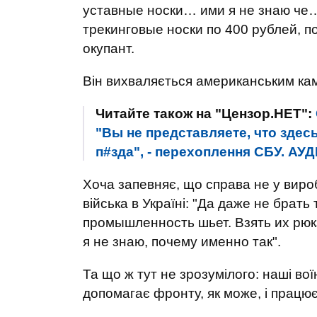
уставные носки… ими я не знаю че
трекинговые носки по 400 рублей, по
окупант.
Він вихваляється американським кам
Читайте також на "Цензор.НЕТ":
"Вы не представляете, что здесь
п#зда", - перехоплення СБУ. АУД
Хоча запевняє, що справа не у вироб
війська в Україні: "Да даже не брать 
промышленность шьет. Взять их рюк
я не знаю, почему именно так".
Та що ж тут не зрозумілого: наші вої
допомагає фронту, як може, і працює