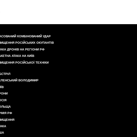
АСОВАНИЙ КОМБІНОВАНИЙ УДАР
НИЩЕННЯ РОСІЙСЬКИХ ОКУПАНТІВ
ТАКА ДРОНІВ НА РЕГІОНИ РФ
АКЕТНА АТАКА НА КИЇВ
НИЩЕННЯ РОСІЙСЬКОЇ ТЕХНІКИ
БСТРІЛ
ЕЛЕНСЬКИЙ ВОЛОДИМИР
ИЇВ
РОНИ
ОСІЯ
ОЛЬЩА
РМІЯ РФ
НИЩЕННЯ
ТАКА
ША