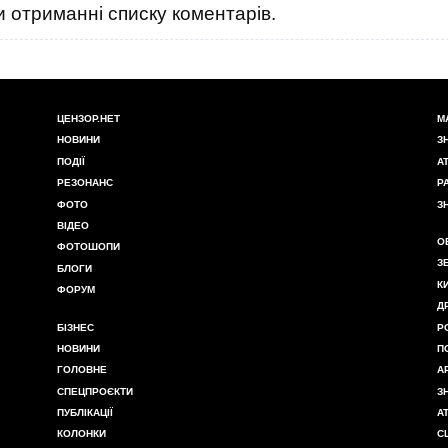
 отриманні списку коментарів.
ЦЕНЗОР.НЕТ
М
НОВИНИ
З
ПОДІЇ
А
РЕЗОНАНС
Р
ФОТО
З
ВІДЕО
О
ФОТОШОПИ
З
БЛОГИ
К
ФОРУМ
Д
БІЗНЕС
Р
НОВИНИ
П
ГОЛОВНЕ
А
СПЕЦПРОЄКТИ
З
ПУБЛІКАЦІЇ
А
КОЛОНКИ
С