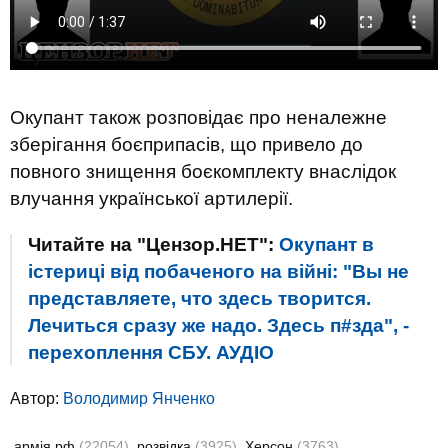
Окупант також розповідає про неналежне
зберігання боєприпасів, що привело до
повного знищення боєкомплекту внаслідок
влучання української артилерії.
Читайте на "Цензор.НЕТ":
Окупант в
істериці від побаченого на війні: "Вы не
представляете, что здесь творится.
Лечиться сразу же надо. Здесь п#зда", -
перехоплення СБУ. АУДIО
Автор:
Володимир Янченко
армія рф
(22054)
розвідка
(3925)
Херсон
(3763)