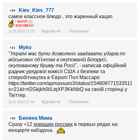
Kiev_Kiev_777
+23
самое классное блюдо , это жаренный кацап
Відповісти
Посилання
11.07.2022 17:23
Myko
+21
"Україні має бути дозволено завдавати ударів по
військових об'єктах в окупованій Білорусі,
окупованому Криму та Росії",
- написав офіційний
радник урядової комісії США з безпеки та
співробітництва в Європі Пол Массаро
https://twitter.com/apmassaro3/status/15460977153351188
s=21&t=rl2Gkjkh0ilLtqXP3KkNbQ на своїй сторінці у
Твіттер.
Відповісти
Посилання
11.07.2022 17:33
Бенина Мама
+19
Сразу +12
хороших русских
в первых рядах на
концерте кабздона.