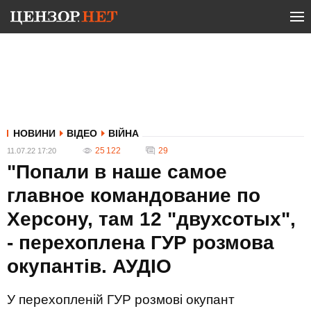
НОВИНИ
ВІДЕО
ВІЙНА
25 122
29
11.07.22 17:20
"Попали в наше самое
главное командование по
Херсону, там 12 "двухсотых",
- перехоплена ГУР розмова
окупантів. АУДIО
У перехопленій ГУР розмові окупант