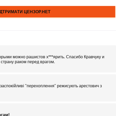
торыми можно рашистов х***ярить. Спасибо Кравчуку и
 страну раком перед врагом.
і заспокійливі "перехоплення" режисують арестович з
огам!