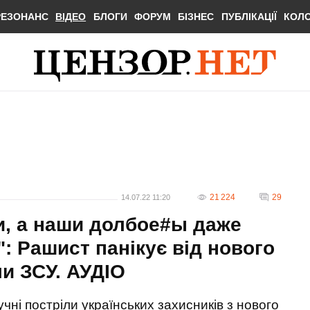
РЕЗОНАНС
ВІДЕО
БЛОГИ
ФОРУМ
БІЗНЕС
ПУБЛІКАЦІЇ
КОЛ
21 224
29
14.07.22 11:20
и, а наши долбое#ы даже
": Рашист панікує від нового
ли ЗСУ. АУДIО
чні постріли українських захисників з нового