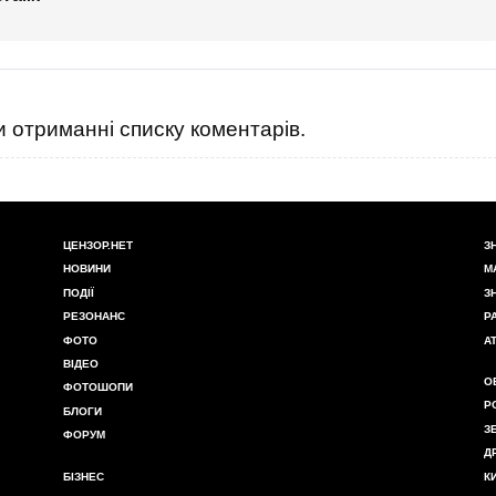
 отриманні списку коментарів.
ЦЕНЗОР.НЕТ
З
НОВИНИ
М
ПОДІЇ
З
РЕЗОНАНС
Р
ФОТО
А
ВІДЕО
О
ФОТОШОПИ
Р
БЛОГИ
З
ФОРУМ
Д
БІЗНЕС
К