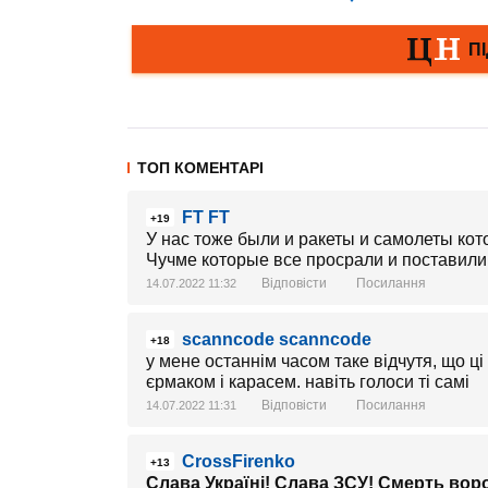
ТОП КОМЕНТАРІ
FT FT
+19
У нас тоже были и ракеты и самолеты ко
Чучме которые все просрали и поставили
Відповісти
Посилання
14.07.2022 11:32
scanncode scanncode
+18
у мене останнім часом таке відчутя, що ц
єрмаком і карасем. навіть голоси ті самі
Відповісти
Посилання
14.07.2022 11:31
CrossFirenko
+13
Слава Україні! Слава ЗСУ! Смерть вор