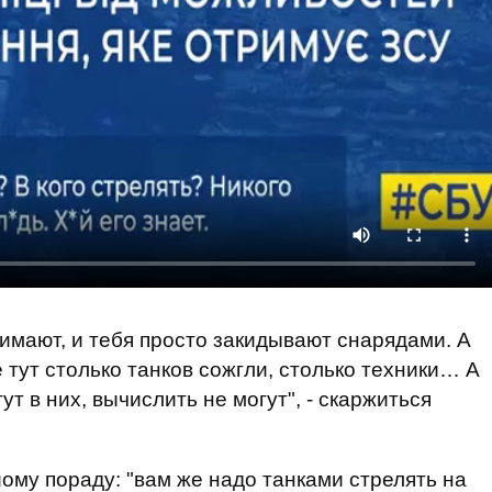
жимают, и тебя просто закидывают снарядами. А
е тут столько танков сожгли, столько техники… А
т в них, вычислить не могут", - скаржиться
йому пораду: "вам же надо танками стрелять на