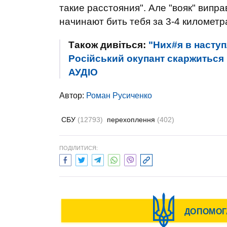
такие расстояния". Але "вояк" випра
начинают бить тебя за 3-4 километр
Також дивіться:
"Них#я в насту
Російський окупант скаржиться 
АУДIО
Автор:
Роман Русиченко
СБУ
(12793)
перехоплення
(402)
ПОДІЛИТИСЯ: