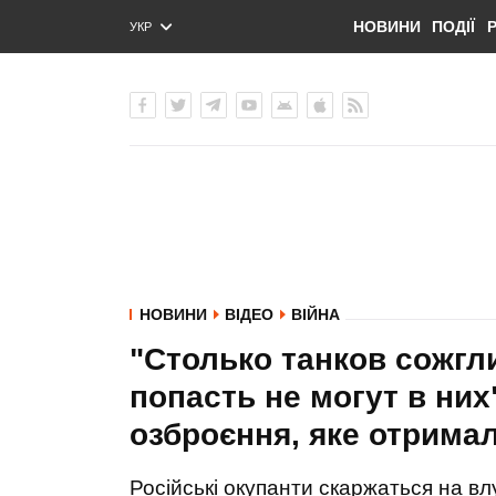
НОВИНИ
ПОДІЇ
УКР
ENG
РУС
НОВИНИ
ВІДЕО
ВІЙНА
"Столько танков сожгл
попасть не могут в них
озброєння, яке отрима
Російські окупанти скаржаться на влу