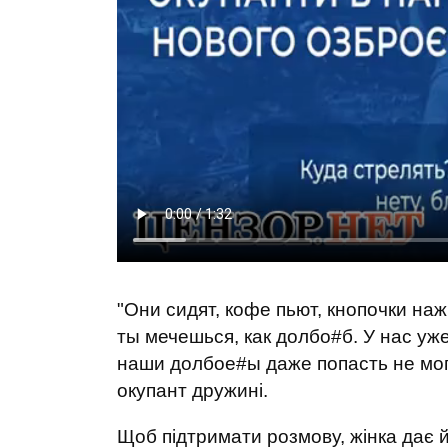
"Они сидят, кофе пьют, кнопочки на
ты мечешься, как долбо#б. У нас уж
наши долбое#ы даже попасть не могу
окупант дружині.
Щоб підтримати розмову, жінка дає 