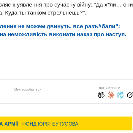
вляє її уявлення про сучасну війну: "Да x*ли… они
а. Куда ты танком стрельнешь?".
пление не можем двинуть, все разъ#бали":
на неможливість виконати наказ про наступ.
ПІДСУМУВАТИ:
Мені подобається