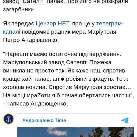
завод "Сателіт" палає, щоб його не розікрали
загарбники.
Як передає
Цензор.НЕТ,
про це у
телеграм-
каналі
повідомив радник мера Маріуполя
Петро Андрющенко.
"Нарешті маємо остаточне підтвердження.
Маріупольський завод Сателіт. Пожежа
виникла не просто так. Як каже наш спротив -
краще хай палає, аніж росіяни вкрадуть. То ж
хороша новина. Спротив Маріуполя зростає…
На місці мраZоти я б почав обертатись частіш",
- написав Андрющенко.