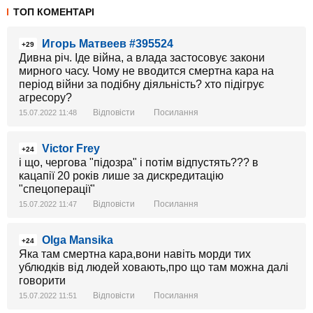
ТОП КОМЕНТАРІ
Игорь Матвеев #395524
+29
Дивна річ. Іде війна, а влада застосовує закони
мирного часу. Чому не вводится смертна кара на
період війни за подібну діяльність? хто підігрує
агресору?
Відповісти
Посилання
15.07.2022 11:48
Victor Frey
+24
і що, чергова "підозра" і потім відпустять??? в
кацапії 20 років лише за дискредитацію
"спецоперації"
Відповісти
Посилання
15.07.2022 11:47
Olga Mansika
+24
Яка там смертна кара,вони навіть морди тих
ублюдків від людей ховають,про що там можна далі
говорити
Відповісти
Посилання
15.07.2022 11:51