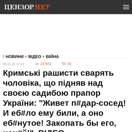
НОВИНИ
ВІДЕО
ВІЙНА
24 563
56
03.01.23 17:21
Кримські рашисти сварять
чоловіка, що підняв над
своєю садибою прапор
України: "Живет п#дар-сосед!
И еб#ло ему били, а оно
еб#нутое! Закопать бы его,