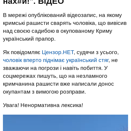
нах#й!". ВIДЕО
В мережі опублікований відеозапис, на якому
кримські рашисти сварять чоловіка, що вивісив
над своєю садибою в окупованому Криму
український прапор.
Як повідомляє
Цензор.НЕТ
, судячи з усього,
чоловік вперто піднімає український стяг
, не
зважаючи на погрози і навіть побиття. У
соцмережах пишуть, що на незламного
кримчанина рашисти вже написали донос
окупантам з вимогою розправи.
Увага! Ненормативна лексика!