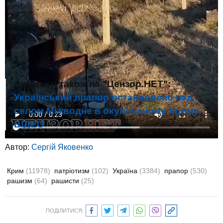
Дивіться також на "Цензор.НЕТ":
Український прапор встановлено над
селом Міжводне в окупованому Криму.
ВIДЕО
Автор:
Сергій Яковенко
Крим
(11978)
патріотизм
(102)
Україна
(3384)
прапор
(530)
рашизм
(64)
рашисти
(25)
ПОДІЛИТИСЯ: