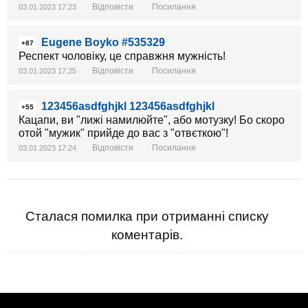
Відповісти
Посилання
03.01.2023 17:23
Eugene Boyko #535329
+87
Респект чоловіку, це справжня мужність!
Відповісти
Посилання
03.01.2023 17:25
123456asdfghjkl 123456asdfghjkl
+55
Кацапи, ви "лижі намилюйте", або мотузку! Бо скоро
отой "мужик" прийде до вас з "отвєткою"!
Відповісти
Посилання
03.01.2023 17:24
Сталася помилка при отриманні списку
коментарів.