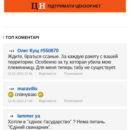
ТОП КОМЕНТАРІ
Олег Кущ #550870
+13
Ждите, браться ссаные. За каждую ракету с вашей
территории. Особенно за ту, которая убила мою
племянницу. Для меня теперь табу не существует.
Відповісти
Посилання
13.01.2023 17:46
maravillo
+10
співчуваю
Відповісти
Посилання
13.01.2023 17:49
lammer ya
+8
Хотіли в "єдіноє ґасударство" ? Нема питань.
"Єдіний свинарник".