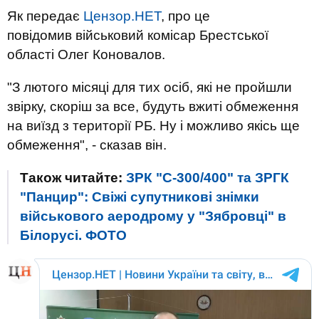
Як передає
Цензор.НЕТ
, про це
повідомив військовий комісар Брестської
області Олег Коновалов.
"З лютого місяці для тих осіб, які не пройшли
звірку, скоріш за все, будуть вжиті обмеження
на виїзд з території РБ. Ну і можливо якісь ще
обмеження", - сказав він.
Також читайте:
ЗРК "С-300/400" та ЗРГК
"Панцир": Свіжі супутникові знімки
військового аеродрому у "Зябровці" в
Білорусі. ФОТО