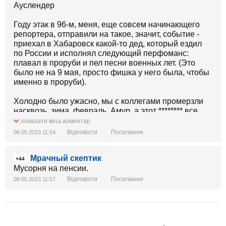
Ауслендер
Году этак в 96-м, меня, еще совсем начинающего
репортера, отправили на такое, значит, событие -
приехал в Хабаровск какой-то дед, который ездил
по России и исполнял следующий перфоманс:
плавал в проруби и пел песни военных лет. (Это
было не на 9 мая, просто фишка у него была, чтобы
именно в проруби).
Холодно было ужасно, мы с коллегами промерзли
насквозь, зима, февраль, Амур, а этот ******** все
плавал и пел «Вставай страна огромная…
показати весь коментар
Тоненький синий платочек..», пока его уже почти
Відповісти
Посилання
08.05.2023 11:54
насильно из воды не вытащили. Было ощущение
какого-то невероятного абсурда.
Мрачный скептик
+44
Посмотрев видео из Тюмени, где «Бессмертный
Мусорня на пенсии.
полк» поплыл с портретами в каком-то болоте, я
Відповісти
Посилання
08.05.2023 11:57
понял - абсурд все-таки победил. Пополам с
фашизмом. Абсурдный фашизм.