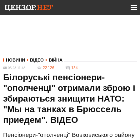
НОВИНИ
ВІДЕО
ВІЙНА
22 126
134
08.05.23 11:48
Білоруські пенсіонери-
"ополченці" отримали зброю і
збираються знищити НАТО:
"Мы на танках в Брюссель
приедем". ВIДЕО
Пенсіонери-"ополченці" Вовковиського району