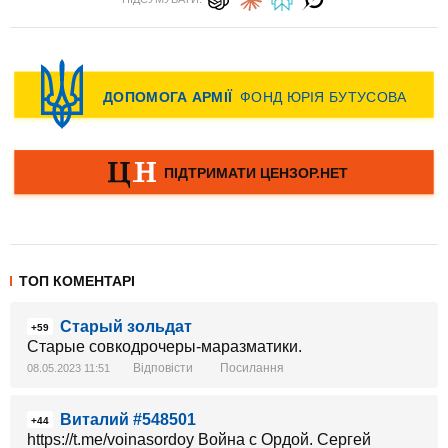
ТОП КОМЕНТАРІ
Старый зольдат
+59
Старые совкодрочеры-маразматики.
Відповісти
Посилання
08.05.2023 11:51
Виталий #548501
+44
https://t.me/voinasordoy Война с Ордой. Сергей