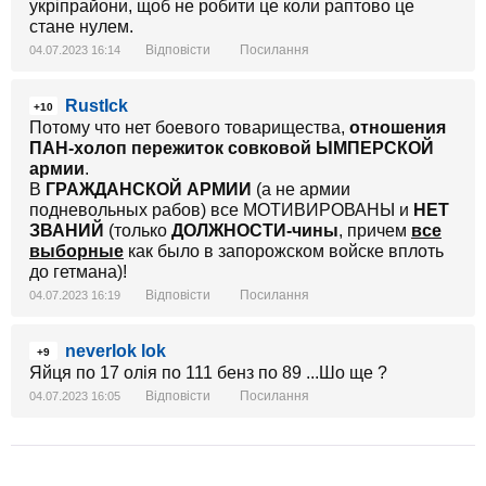
укріпрайони, щоб не робити це коли раптово це
стане нулем.
Відповісти
Посилання
04.07.2023 16:14
RustIck
+10
Потому что нет боевого товарищества,
отношения
ПАН-холоп пережиток совковой ЫМПЕРСКОЙ
армии
.
В
ГРАЖДАНСКОЙ АРМИИ
(а не армии
подневольных рабов) все МОТИВИРОВАНЫ и
НЕТ
ЗВАНИЙ
(только
ДОЛЖНОСТИ-чины
, причем
все
выборные
как было в запорожском войске вплоть
до гетмана)!
Відповісти
Посилання
04.07.2023 16:19
neverlok lok
+9
Яйця по 17 олія по 111 бенз по 89 ...Шо ще ?
Відповісти
Посилання
04.07.2023 16:05