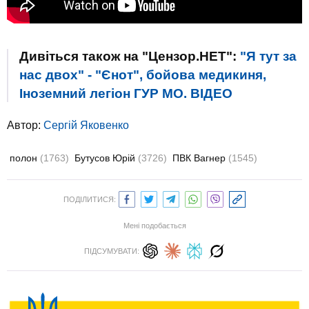
Дивіться також на "Цензор.НЕТ":
"Я тут за
нас двох" - "Єнот", бойова медикиня,
Іноземний легіон ГУР МО. ВIДЕО
Автор:
Сергій Яковенко
полон
(1763)
Бутусов Юрій
(3726)
ПВК Вагнер
(1545)
ПОДІЛИТИСЯ:
Мені подобається
ПІДСУМУВАТИ: