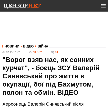
НОВИНИ
ВІДЕО
ВІЙНА
31 082
61
04.07.23 15:47
"Ворог взяв нас, як сонних
курчат", - боєць ЗСУ Валерій
Синявський про життя в
окупації, бої під Бахмутом,
полон та обмін. ВIДЕО
Херсонець Валерій Синявський після