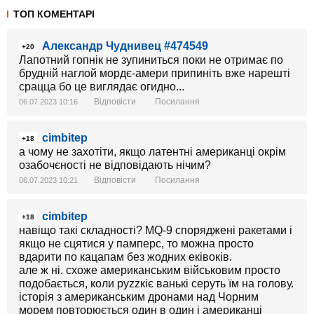
ТОП КОМЕНТАРІ
Александр Чуднивец #474549
+20
Лапотний гопнік не зупиниться поки не отримає по
брудній наглой мордє-амери припиніть вже нарешті
срацца бо це виглядає огидно...
Відповісти
Посилання
06.07.2023 10:16
cimbitep
+18
а чому не захотіти, якщо латентні американці окрім
озабочєності не відповідають нічим?
Відповісти
Посилання
06.07.2023 10:21
cimbitep
+18
навіщо такі складності? MQ-9 споряджені ракетами і
якщо не сцятися у памперс, то можна просто
вдарити по кацапам без жодних еківоків.
але ж ні. схоже американським військовим просто
подобається, коли руzzкіє ванькі серуть їм на голову.
історія з американським дронами над Чорним
морем повторюється один в один і американці