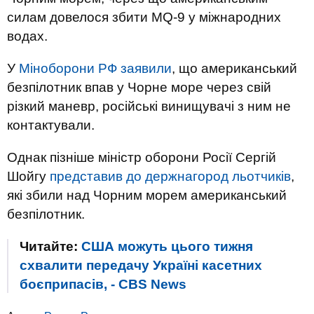
силам довелося збити MQ-9 у міжнародних
водах.
У
Міноборони РФ заявили
, що американський
безпілотник впав у Чорне море через свій
різкий маневр, російські винищувачі з ним не
контактували.
Однак пізніше міністр оборони Росії Сергій
Шойгу
представив до держнагород льотчиків
,
які збили над Чорним морем американський
безпілотник.
Читайте:
США можуть цього тижня
схвалити передачу Україні касетних
боєприпасів, - CBS News