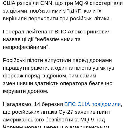
США рзповіли CNN, що три MQ-9 спостерігали
за цілями, пов’язаними з "ІДІЛ", коли їх
вирішили перехопити три російські літаки.
Генерал-лейтенант ВПС Алекс Гринкевич
назвав ці дії "небезпечними та
непрофесійними".
Російські пілоти випустили перед дронами
парашутні ракети, а один із пілотів увімкнув
форсаж поряд із дроном, тим самим
зменшивши здатність оператора безпечно
керувати дроном.
Нагадаємо, 14 березня
ВПС США повідомили
,
що російських літаків Су-27 зачепив гвинт
американського безпілотника MQ-9 над
Чорним морем, через що американським