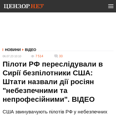
НОВИНИ
ВІДЕО
7 514
33
06.07.23 10:10
Пілоти РФ переслідували в
Сирії безпілотники США:
Штати назвали дії росіян
"небезпечними та
непрофесійними". ВIДЕО
США звинувачують пілотів РФ у небезпечних