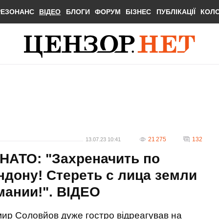
РЕЗОНАНС
ВІДЕО
БЛОГИ
ФОРУМ
БІЗНЕС
ПУБЛІКАЦІЇ
КОЛ
21 275
132
13.07.23 10:41
 НАТО: "Захреначить по
ндону! Стереть с лица земли
мании!". ВIДЕО
ир Соловйов дуже гостро відреагував на