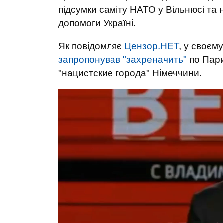
підсумки саміту НАТО у Вільнюсі та н
допомоги Україні.
Як повідомляє
Цензор.НЕТ
, у своєм
запропонував "захреначить"
по Пари
"нацистские города" Німеччини.