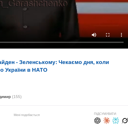
айден - Зеленському: Чекаємо дня, коли
о України в НАТО
одимир
(155)
ПІДСУМУВАТИ:
Мені подобається