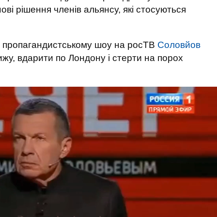
ові рішення членів альянсу, які стосуються
у пропагандистському шоу на росТВ
Соловйов
жу, вдарити по Лондону і стерти на порох