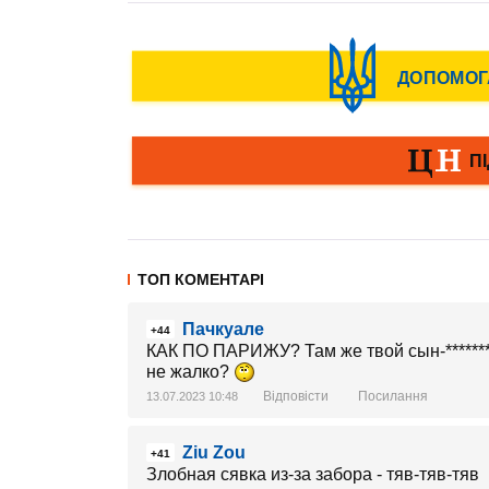
ТОП КОМЕНТАРІ
Пачкуале
+44
КАК ПО ПАРИЖУ? Там же твой сын-*******
не жалко?
Відповісти
Посилання
13.07.2023 10:48
Ziu Zou
+41
Злобная сявка из-за забора - тяв-тяв-тяв