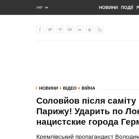
НОВИНИ
ПОДІЇ
УКР
ENG
РУС
НОВИНИ
ВІДЕО
ВІЙНА
Соловйов після саміту
Парижу! Ударить по Ло
нацистские города Гер
Кремлівський пропагандист Володим