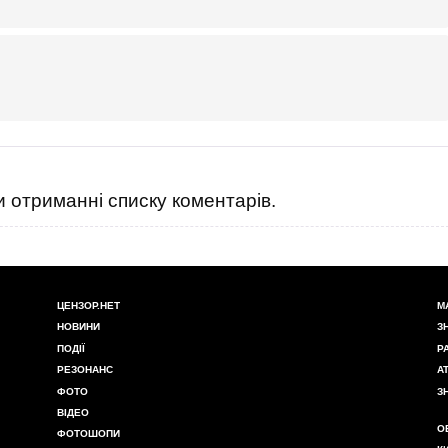
 отриманні списку коментарів.
ЦЕНЗОР.НЕТ
М
НОВИНИ
З
ПОДІЇ
Р
РЕЗОНАНС
А
ФОТО
З
ВІДЕО
О
ФОТОШОПИ