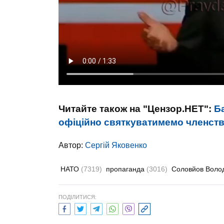
Читайте також на "Цензор.НЕТ":
Б
офіційно святкуватимемо членств
Автор:
Сергій Яковенко
НАТО
(7319)
пропаганда
(3016)
Соловйов Вол
ПОДІЛИТИСЯ: