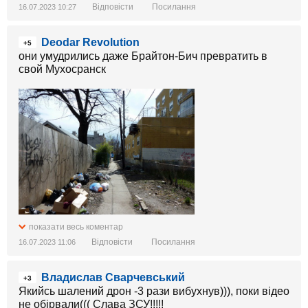
Відповісти
Посилання
16.07.2023 10:27
Deodar Revolution
+5
они умудрились даже Брайтон-Бич превратить в
свой Мухосранск
показати весь коментар
Відповісти
Посилання
16.07.2023 11:06
Владислав Сварчевський
+3
Якийсь шалений дрон -3 рази вибухнув))), поки відео
не обірвали((( Слава ЗСУ!!!!!