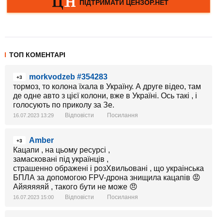
ТОП КОМЕНТАРІ
morkvodzeb #354283
+3
тормоз, то колона їхала в Україну. А друге відео, там
де одне авто з цієї колони, вже в Україні. Ось такі , і
голосують по приколу за Зе.
Відповісти
Посилання
16.07.2023 13:29
Amber
+3
Кацапи , на цьому ресурсі ,
замасковані під українців ,
страшенно ображені і розХвильовані , що украінська
БПЛА за допомогою FPV-дрона знищила кацапів 😡
Айяяяяяй , такого бути не може 😠
Відповісти
Посилання
16.07.2023 15:00