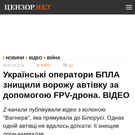
НОВИНИ
ВІДЕО
ВІЙНА
6 972
12
16.07.23 11:11
Українські оператори БПЛА
знищили ворожу автівку за
допомогою FPV-дрона. ВIДЕО
Z-канали публікували відео з колоною
"Вагнера", яка прямувала до Білорусі. Однак
одній автівці не вдалось доїхати: її знищив
дрон-камікадзе.