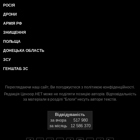
РОСІЯ
ДРОНИ
АРМІЯ РФ
ЗНИЩЕННЯ
ПОЛЬЩА
ДОНЕЦЬКА ОБЛАСТЬ
ЗСУ
ГЕНШТАБ ЗС
Переглядаючи наш сайт, Ви погоджуєтеся з
політикою конфіденційності
.
Редакція Цензор.НЕТ може не поділяти позицію авторів. Відповідальність
за матеріали в розділі "Блоги" несуть автори текстів.
Відвідуваність
за вчора
517 980
за місяць
12 586 370