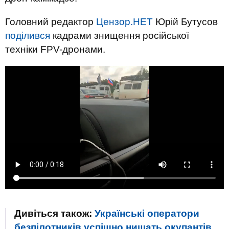
Головний редактор
Цензор.НЕТ
Юрій Бутусов
поділився
кадрами знищення російської
техніки FPV-дронами.
Дивіться також:
Українські оператори
безпілотників успішно нищать окупантів