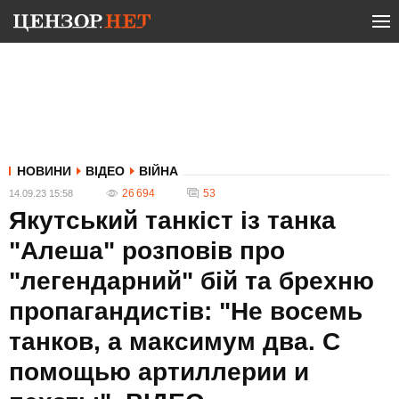
НОВИНИ
ВІДЕО
ВІЙНА
26 694
53
14.09.23 15:58
Якутський танкіст із танка
"Алеша" розповів про
"легендарний" бій та брехню
пропагандистів: "Не восемь
танков, а максимум два. С
помощью артиллерии и