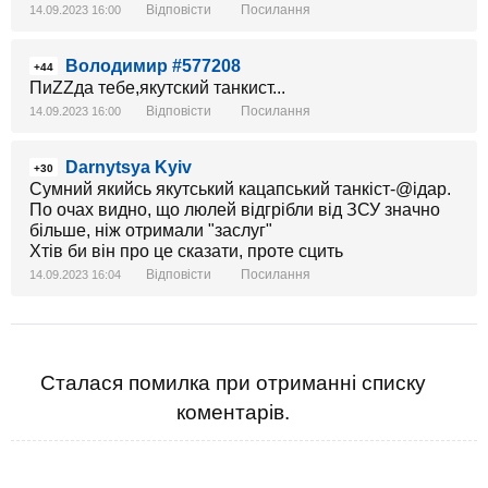
Відповісти
Посилання
14.09.2023 16:00
Володимир #577208
+44
ПиZZда тебе,якутский танкист...
Відповісти
Посилання
14.09.2023 16:00
Darnytsya Kyiv
+30
Сумний якийсь якутський кацапський танкіст-@ідар.
По очах видно, що люлей відгрібли від ЗСУ значно
більше, ніж отримали "заслуг"
Хтів би він про це сказати, проте сцить
Відповісти
Посилання
14.09.2023 16:04
Сталася помилка при отриманні списку
коментарів.