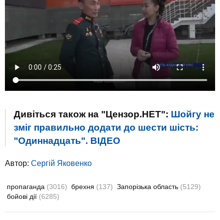
Дивіться також на "Цензор.НЕТ":
Шойгу не
зміг правильно додати до шести шість:
"Одиннадцать". ВIДЕО
Автор:
Сергій Яковенко
пропаганда
(3016)
брехня
(137)
Запорізька область
(5129)
бойові дії
(6285)