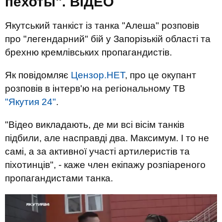
пехоты". ВIДЕО
Якутський танкіст із танка "Алеша" розповів
про "легендарний" бій у Запорізькій області та
брехню кремлівських пропагандистів.
Як повідомляє
Цензор.НЕТ
, про це окупант
розповів в інтерв'ю на регіональному ТВ
"Якутия 24"
.
"Відео викладають, де ми всі вісім танків
підбили, але насправді два. Максимум. І то не
самі, а за активної участі артилеристів та
піхотинців", - каже член екіпажу розпіареного
пропагандистами танка.