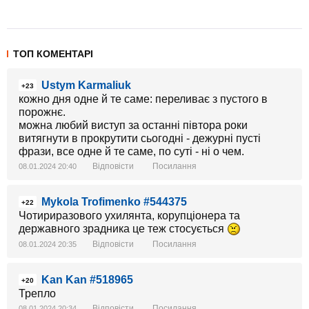
ТОП КОМЕНТАРІ
Ustym Karmaliuk
+23
кожно дня одне й те саме: переливає з пустого в
порожнє.
можна любий виступ за останні півтора роки
витягнути в прокрутити сьогодні - дежурні пусті
фрази, все одне й те саме, по суті - ні о чем.
Відповісти
Посилання
08.01.2024 20:40
Mykola Trofimenko #544375
+22
Чотириразового ухилянта, корупціонера та
державного зрадника це теж стосується
Відповісти
Посилання
08.01.2024 20:35
Kan Kan #518965
+20
Трепло
Відповісти
Посилання
08.01.2024 20:34