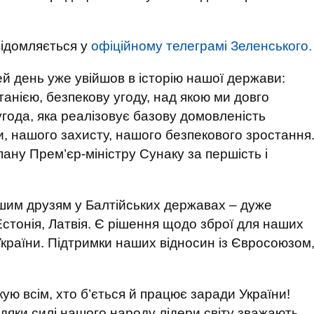
відомляється у
офіційному телеграмі Зеленського.
ей день уже увійшов в історію нашої держави:
анією, безпекову угоду, над якою ми довго
ода, яка реалізовує базову домовленість
и, нашого захисту, нашого безпекового зростання
пану Прем’єр-міністру Сунаку за першість і
нашим друзям у Балтійських державах – дуже
 Естонія, Латвія. Є рішення щодо зброї для наших
України. Підтримки наших відносин із Євросоюзом
якую всім, хто б’ється й працює заради України!
ки силі нашого народу лідери світу зважають