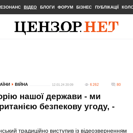
РЕЗОНАНС
ВІДЕО
БЛОГИ
ФОРУМ
БІЗНЕС
ПУБЛІКАЦІЇ
КОЛ
РАЇНИ
ВІЙНА
6 262
80
12.01.24 20:09
орію нашої держави - ми
итанією безпекову угоду, -
ський традиційно виступив із відеозверненням