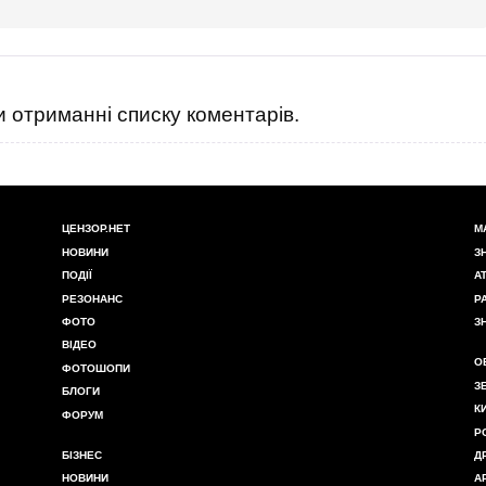
 отриманні списку коментарів.
ЦЕНЗОР.НЕТ
М
НОВИНИ
З
ПОДІЇ
А
РЕЗОНАНС
Р
ФОТО
З
ВІДЕО
О
ФОТОШОПИ
З
БЛОГИ
К
ФОРУМ
Р
БІЗНЕС
Д
НОВИНИ
А