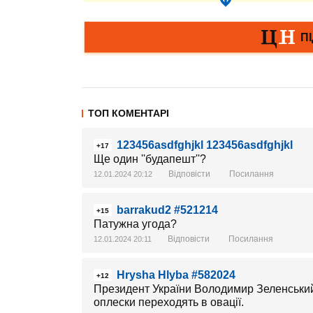
ТОП КОМЕНТАРІ
123456asdfghjkl 123456asdfghjkl
+17
Ще один ''будапешт''?
Відповісти
Посилання
12.01.2024 20:12
barrakud2 #521214
+15
Патужна угода?
Відповісти
Посилання
12.01.2024 20:11
Hrysha Hlyba #582024
+12
Президент України Володимир Зеленський 
оплески переходять в овації.