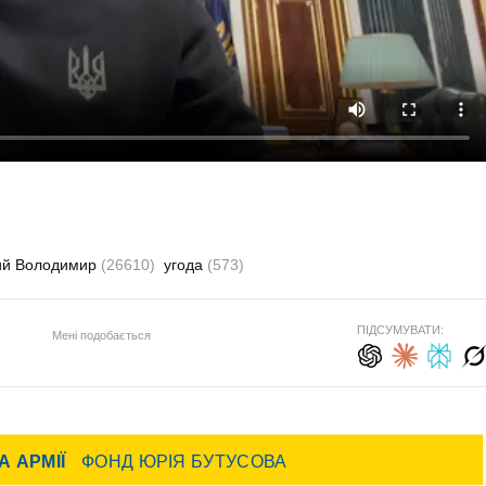
ий Володимир
(26610)
угода
(573)
ПІДСУМУВАТИ:
Мені подобається