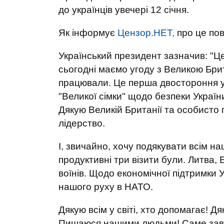
до українців увечері 12 січня.
Як інформує
Цензор.НЕТ,
про це по
Український президент зазначив: "Ц
сьогодні маємо угоду з Великою Брит
працювали. Це перша двостороння уг
"Великої сімки" щодо безпеки Україн
Дякую Великій Британії та особисто 
лідерство.
І, звичайно, хочу подякувати всім 
продуктивні три візити були. Литва,
воїнів. Щодо економічної підтримки 
нашого руху в НАТО.
Дякую всім у світі, хто допомагає! Д
Пишаюся нашими людьми! Саме завдя